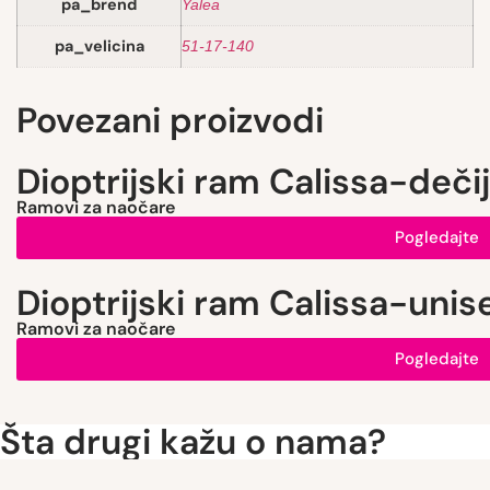
pa_brend
Yalea
pa_velicina
51-17-140
Povezani proizvodi
Dioptrijski ram Calissa-dečij
Ramovi za naočare
Pogledajte
Dioptrijski ram Calissa-unis
Ramovi za naočare
Pogledajte
Šta drugi kažu o nama?