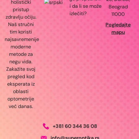
holistički
i da li se može
Beograd
pristup
izlečiti?
11000
zdravlju očiju.
Naš stručni
Pogledajte
tim koristi
mapu
najsavremenije
moderne
metode za
negu vida.
Zakažite svoj
pregled kod
eksperata iz
oblasti
optometrije
već danas.
+381 60 344 36 08
info@superoptika.rs