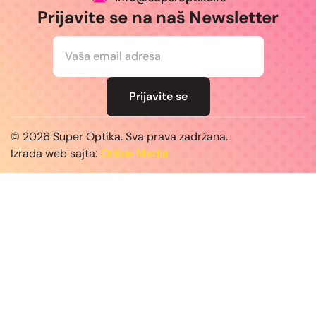
Prijavite se na naš Newsletter
E
m
a
i
l
Prijavite se
*
© 2026 Super Optika. Sva prava zadržana.
Izrada web sajta:
Online Media