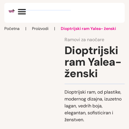
Optik vlog
Početna
|
Proizvodi
|
Dioptrijski ram Yalea- ženski
Ramovi za naočare
Dioptrijski
ram Yalea-
ženski
Dioptrijski ram, od plastike,
modernog dizajna, izuzetno
lagan, vedrih boja,
elegantan, sofisticiran i
ženstven.