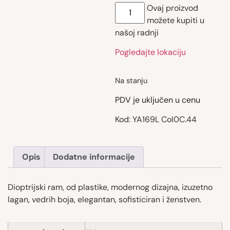
Ovaj proizvod
možete kupiti u
našoj radnji
Pogledajte lokaciju
Na stanju
PDV je uključen u cenu
Kod:
YA169L Col0C.44
Opis
Dodatne informacije
Dioptrijski ram, od plastike, modernog dizajna, izuzetno
lagan, vedrih boja, elegantan, sofisticiran i ženstven.