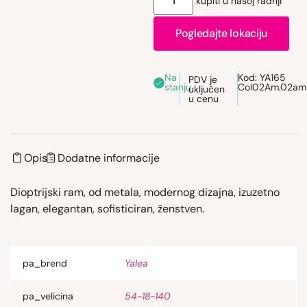
kupiti u našoj radnji
Pogledajte lokaciju
Na
Kod:
YA165
PDV je
stanju
Col02Am.02am
uključen
u cenu
Opis
Dodatne informacije
Dioptrijski ram, od metala, modernog dizajna, izuzetno
lagan, elegantan, sofisticiran, ženstven.
pa_brend
Yalea
pa_velicina
54-18-140