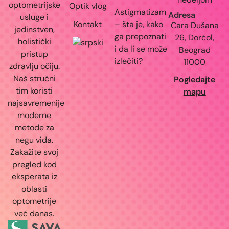
optometrijske
Optik vlog
Astigmatizam
Adresa
usluge i
Kontakt
– šta je, kako
Cara Dušana
jedinstven,
ga prepoznati
26, Dorćol,
holistički
i da li se može
Beograd
pristup
izlečiti?
11000
zdravlju očiju.
Naš stručni
Pogledajte
tim koristi
mapu
najsavremenije
moderne
metode za
negu vida.
Zakažite svoj
pregled kod
eksperata iz
oblasti
optometrije
već danas.