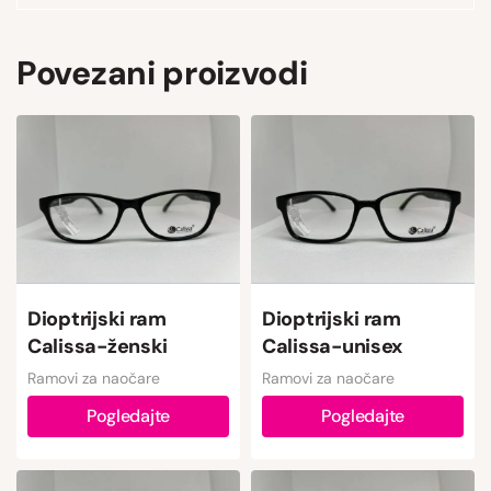
Povezani proizvodi
Dioptrijski ram
Dioptrijski ram
Calissa-ženski
Calissa-unisex
Ramovi za naočare
Ramovi za naočare
Pogledajte
Pogledajte