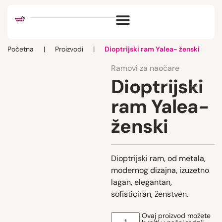
Optik vlog
Početna
|
Proizvodi
|
Dioptrijski ram Yalea- ženski
Ramovi za naočare
Dioptrijski
ram Yalea-
ženski
Dioptrijski ram, od metala,
modernog dizajna, izuzetno
lagan, elegantan,
sofisticiran, ženstven.
Ovaj proizvod možete