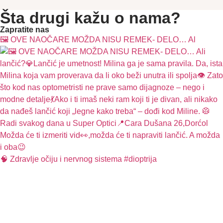
Šta drugi kažu o nama?
Zapratite nas
🖼️ OVE NAOČARE MOŽDA NISU REMEK- DELO… Al
🧠 Zdravlje očiju i nervnog sistema #dioptrija