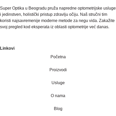
Super Optika u Beogradu pruža napredne optometrijske usluge
i jedinstven, holistički pristup zdravlju očiju. Naš stručni tim
koristi najsavremenije moderne metode za negu vida. Zakažite
svoj pregled kod eksperata iz oblasti optometrije već danas.
Linkovi
Početna
Proizvodi
Usluge
O nama
Blog