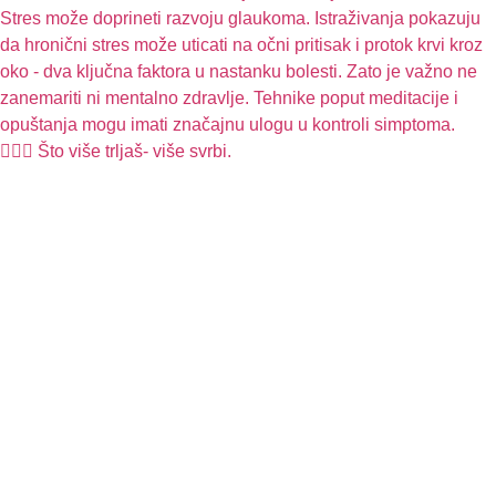
🧏🏻‍♀️ Što više trljaš- više svrbi.