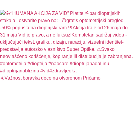
☀️Važnost boravka dece na otvorenom Pričamo