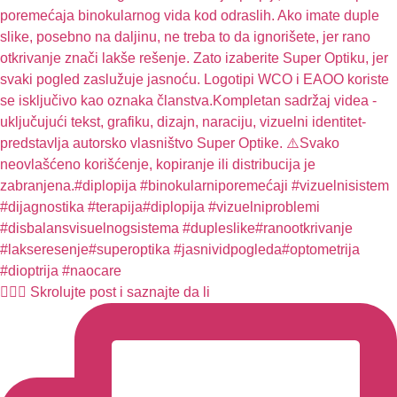
🧏🏻‍♀️ Skrolujte post i saznajte da li