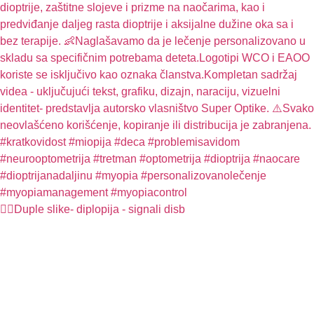
🤦‍♀️Duple slike- diplopija - signali disb