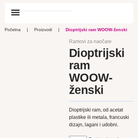
Optik vlog
Početna
|
Proizvodi
|
Dioptrijski ram WOOW-ženski
Ramovi za naočare
Dioptrijski
ram
WOOW-
ženski
Dioptrijski ram, od acetat
plastike ili metala, francuski
dizajn, lagani i udobni.