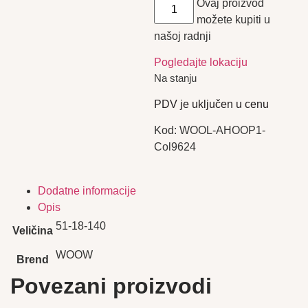
Ovaj proizvod
možete kupiti u
našoj radnji
Pogledajte lokaciju
Na stanju
PDV je uključen u cenu
Kod:
WOOL-AHOOP1-
Col9624
Dodatne informacije
Opis
51-18-140
Veličina
WOOW
Brend
Povezani proizvodi