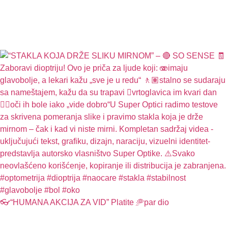
👓“HUMANA AKCIJA ZA VID” Platite 🥏par dio