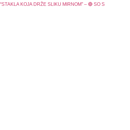
“STAKLA KOJA DRŽE SLIKU MIRNOM” – 🔴 SO S