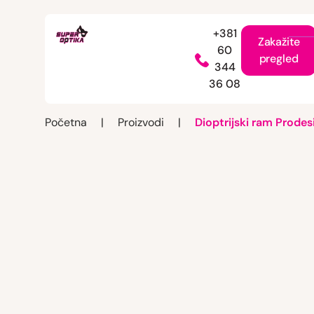
+381
Zakažite
60
pregled
344
36 08
Početna
|
Proizvodi
|
Dioptrijski ram Prodes