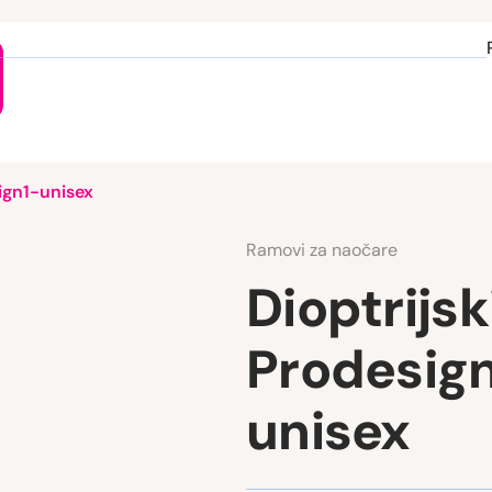
ign1-unisex
Ramovi za naočare
Dioptrijsk
Prodesig
unisex