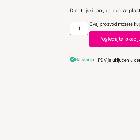
Dioptrijski ram, od acetat plast
Ovaj proizvod možete kupi
Pogledajte lokacij
Na stanju
PDV je uključen u ce