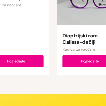
i za naočare
Dioptrijski ram
Calissa-dečiji
Ramovi za naočare
Pogledajte
Pogledajte