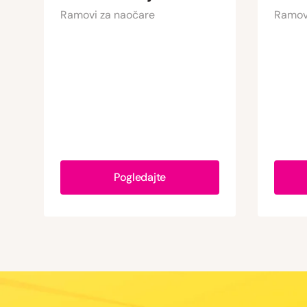
Ramovi za naočare
Ramov
Pogledajte