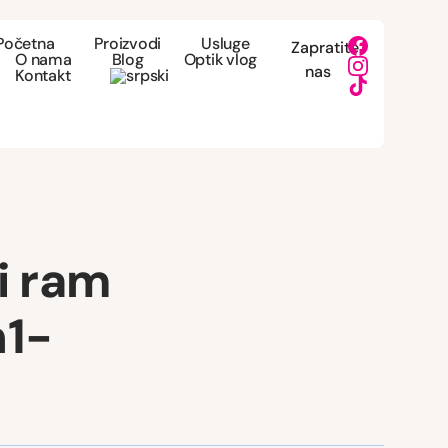
Početna
Proizvodi
Usluge
Zapratite
O nama
Blog
Optik vlog
nas
Kontakt
i ram
n1-