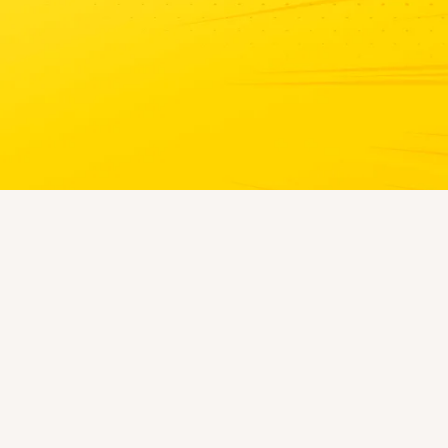
Skrolujte post i saznajte da li
Što više trljaš- više svrbi.
DA LI STE ZNALI DA SE MIOPIJA VIŠE NE SMATRA