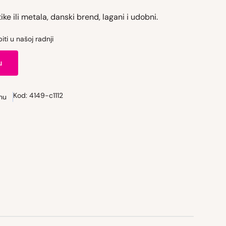
ike ili metala, danski brend, lagani i udobni.
ti u našoj radnji
u
Kod:
4149-c1112
nu