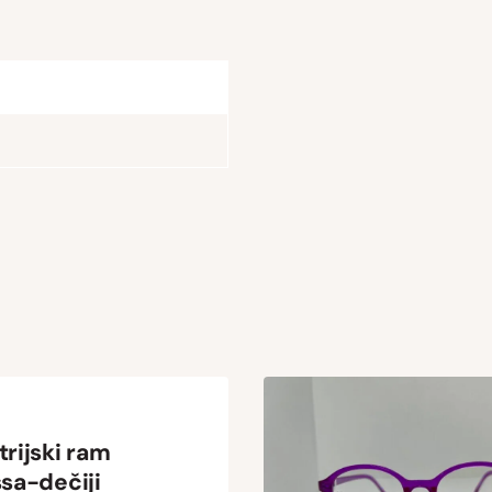
trijski ram
ssa-dečiji