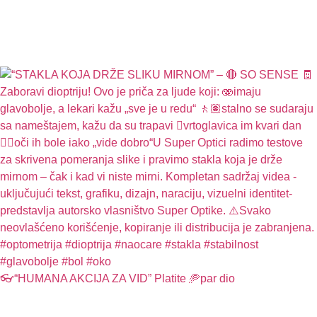
👓“HUMANA AKCIJA ZA VID” Platite 🥏par dio