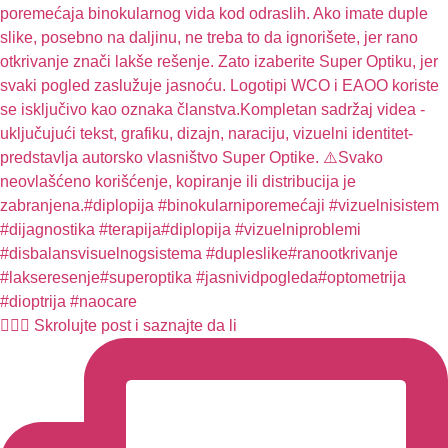
🧏🏻‍♀️ Skrolujte post i saznajte da li