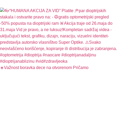
☀️Važnost boravka dece na otvorenom Pričamo