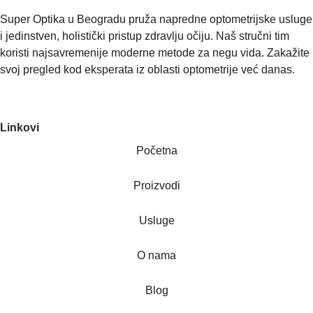
Super Optika u Beogradu pruža napredne optometrijske usluge
i jedinstven, holistički pristup zdravlju očiju. Naš stručni tim
koristi najsavremenije moderne metode za negu vida. Zakažite
svoj pregled kod eksperata iz oblasti optometrije već danas.
Linkovi
Početna
Proizvodi
Usluge
O nama
Blog