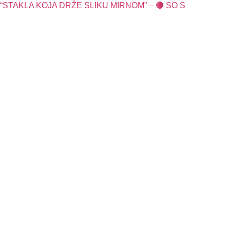
“STAKLA KOJA DRŽE SLIKU MIRNOM” – 🔴 SO S