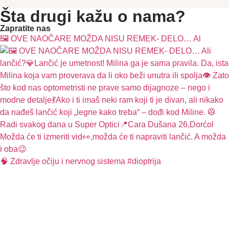
Šta drugi kažu o nama?
Zapratite nas
🖼️ OVE NAOČARE MOŽDA NISU REMEK- DELO… Al
🧠 Zdravlje očiju i nervnog sistema #dioptrija