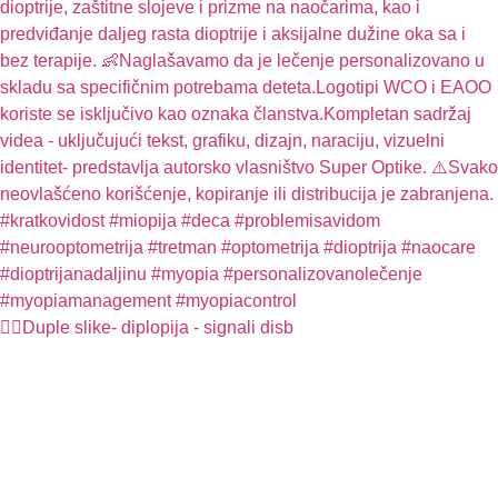
🤦‍♀️Duple slike- diplopija - signali disb