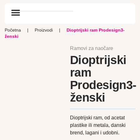
Optik vlog
Početna
|
Proizvodi
|
Dioptrijski ram Prodesign3-
ženski
Ramovi za naočare
Dioptrijski
ram
Prodesign3-
ženski
Dioptrijski ram, od acetat
plastike ili metala, danski
brend, lagani i udobni.