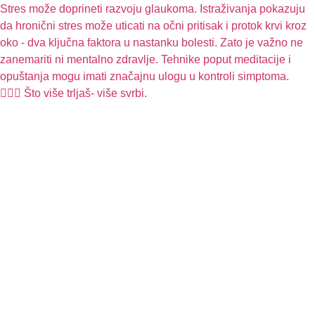
🧏🏻‍♀️ Što više trljaš- više svrbi.