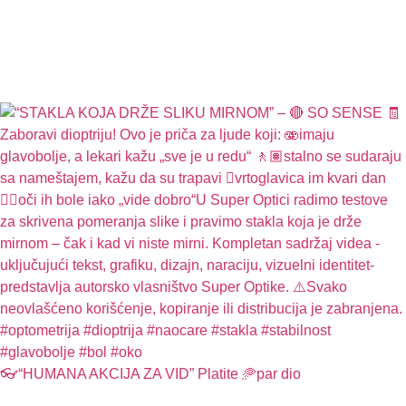
👓“HUMANA AKCIJA ZA VID” Platite 🥏par dio