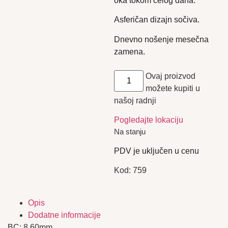
oka tokom celog dana.
Asferičan dizajn sočiva.
Dnevno nošenje mesečna
zamena.
Ovaj proizvod
možete kupiti u
našoj radnji
Pogledajte lokaciju
Na stanju
PDV je uključen u cenu
Kod:
759
Opis
Dodatne informacije
BC: 8.60mm