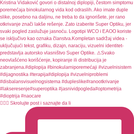
🧏🏻‍♀️ Skrolujte post i saznajte da li