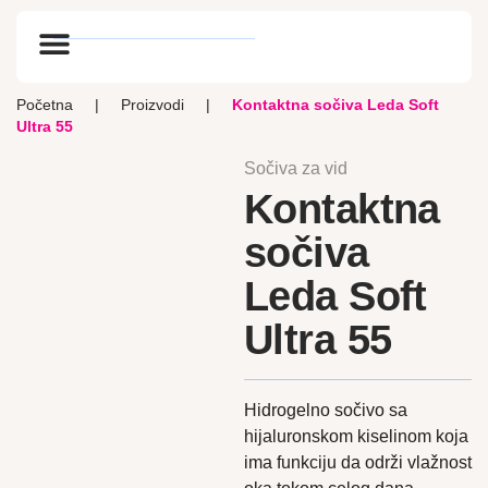
Optik vlog
Početna
|
Proizvodi
|
Kontaktna sočiva Leda Soft
Ultra 55
Sočiva za vid
Kontaktna
sočiva
Leda Soft
Ultra 55
Hidrogelno sočivo sa
hijaluronskom kiselinom koja
ima funkciju da održi vlažnost