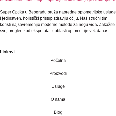
Super Optika u Beogradu pruža napredne optometrijske usluge
i jedinstven, holistički pristup zdravlju očiju. Naš stručni tim
koristi najsavremenije moderne metode za negu vida. Zakažite
svoj pregled kod eksperata iz oblasti optometrije već danas.
Linkovi
Početna
Proizvodi
Usluge
O nama
Blog