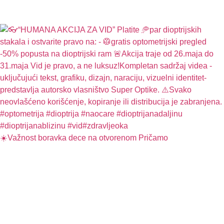
☀️Važnost boravka dece na otvorenom Pričamo