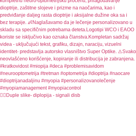
🤦‍♀️Duple slike- diplopija - signali disb