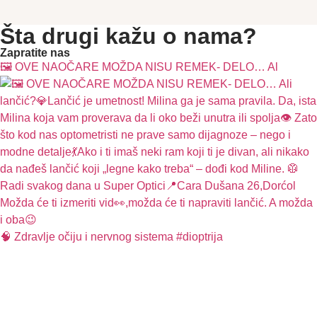
Šta drugi kažu o nama?
Zapratite nas
🖼️ OVE NAOČARE MOŽDA NISU REMEK- DELO… Al
🧠 Zdravlje očiju i nervnog sistema #dioptrija