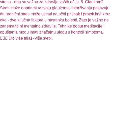
🧏🏻‍♀️ Što više trljaš- više svrbi.