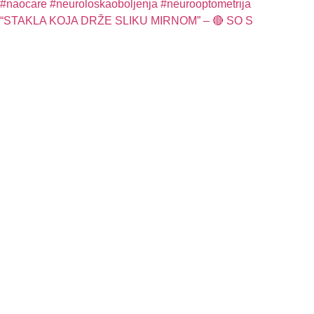
“STAKLA KOJA DRŽE SLIKU MIRNOM” – 🔴 SO S