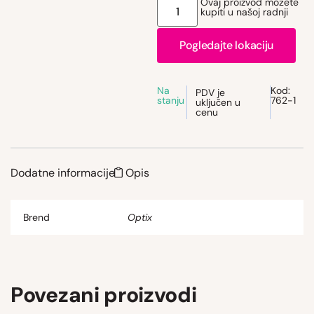
Ovaj proizvod možete
kupiti u našoj radnji
Pogledajte lokaciju
Na
Kod:
PDV je
stanju
762-1
uključen u
cenu
Dodatne informacije
Opis
Brend
Optix
Povezani proizvodi