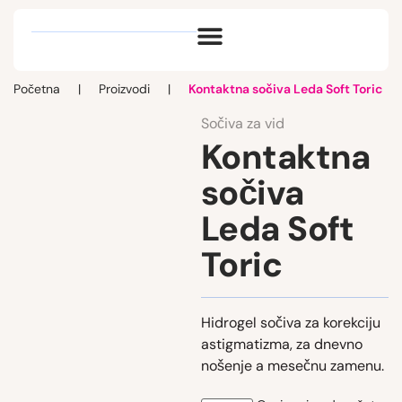
Optik vlog
Početna
|
Proizvodi
|
Kontaktna sočiva Leda Soft Toric
Sočiva za vid
Kontaktna
sočiva
Leda Soft
Toric
Hidrogel sočiva za korekciju
astigmatizma, za dnevno
nošenje a mesečnu zamenu.