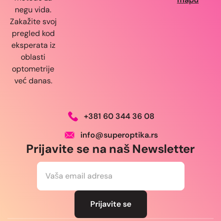
negu vida.
Zakažite svoj
pregled kod
eksperata iz
oblasti
optometrije
već danas.
+381 60 344 36 08
info@superoptika.rs
Prijavite se na naš Newsletter
E
m
a
i
l
Prijavite se
*