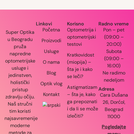
Linkovi
Korisno
Radno vreme
Početna
Optometrija i
Pon – pet
Super Optika
optometrijski
(09:00 –
u Beogradu
Proizvodi
testovi
20:00)
pruža
Usluge
Subota
napredne
Kratkovidost
(09:00 –
optometrijske
O nama
(miopija) –
16:00)
usluge i
šta je i kako
Blog
Ne radimo
jedinstven,
se leči?
nedeljom
holistički
Optik vlog
Astigmatizam
Adresa
pristup
Kontakt
– šta je, kako
Cara Dušana
zdravlju očiju.
ga prepoznati
26, Dorćol,
Naš stručni
i da li se može
Beograd
tim koristi
izlečiti?
11000
najsavremenije
moderne
Pogledajte
metode za
mapu