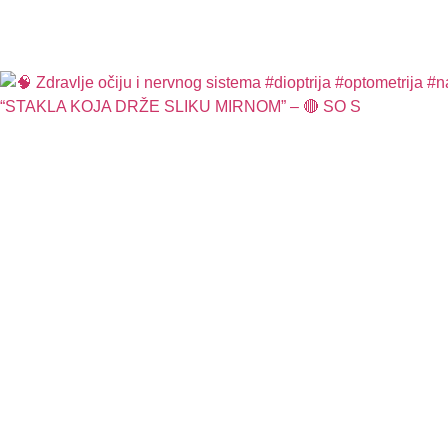
“STAKLA KOJA DRŽE SLIKU MIRNOM” – 🔴 SO S