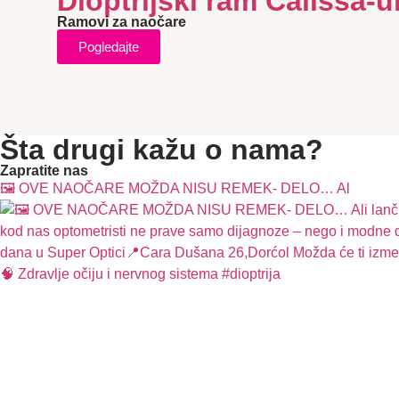
Dioptrijski ram Calissa-
Ramovi za naočare
Pogledajte
Šta drugi kažu o nama?
Zapratite nas
🖼️ OVE NAOČARE MOŽDA NISU REMEK- DELO… Al
🧠 Zdravlje očiju i nervnog sistema #dioptrija