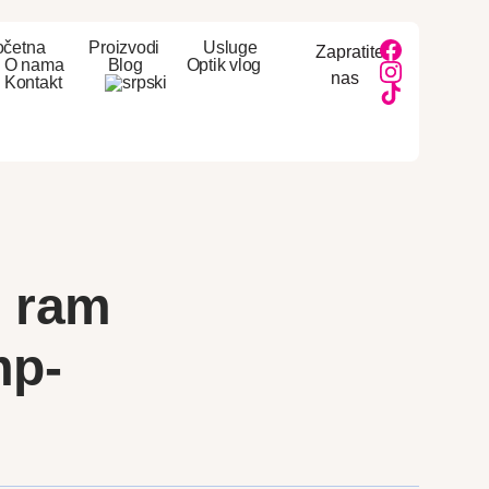
očetna
Proizvodi
Usluge
Zapratite
O nama
Blog
Optik vlog
nas
Kontakt
i ram
p-