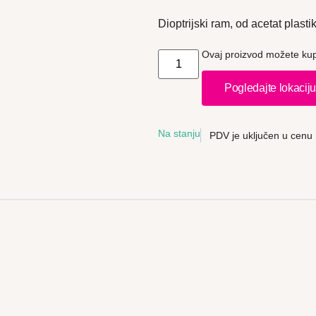
Dioptrijski ram, od acetat plastik
Ovaj proizvod možete kupi
Pogledajte lokacij
Na stanju
PDV je uključen u cenu