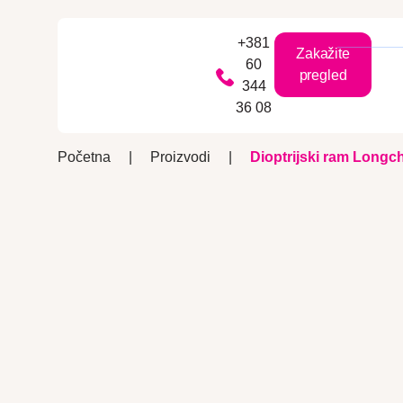
+381
Zakažite
60
pregled
344
36 08
Početna
|
Proizvodi
|
Dioptrijski ram Long