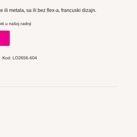
e ili metala, sa ili bez flex-a, francuski dizajn.
ti u našoj radnji
u
Kod:
LO2656-604