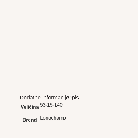
Dodatne informacije
Opis
53-15-140
Veličina
Longchamp
Brend