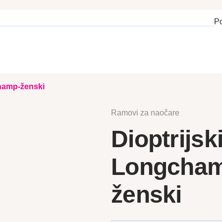
P
champ-ženski
Ramovi za naočare
Dioptrijsk
Longcham
ženski