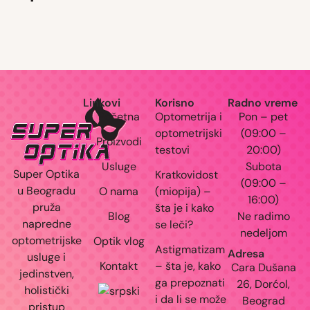
OVE NAOČARE MOŽDA NISU REMEK- DELO… Al
Zdravlje očiju i nervnog sistema #dioptrija
SO S
“HUMANA AKCIJA ZA VID” Platite
par dio
Važnost boravka dece na otvorenom Pričamo
Planirate da usporite progresivnu kratkovidost
Duple slike- diplopija - signali disb
Skrolujte post i saznajte da li
Što više trljaš- više svrbi.
DA LI STE ZNALI DA SE MIOPIJA VIŠE NE SMATRA
Linkovi
Korisno
Radno vreme
Početna
Optometrija i
Pon – pet
optometrijski
(09:00 –
Proizvodi
testovi
20:00)
Usluge
Subota
Super Optika
Kratkovidost
(09:00 –
u Beogradu
O nama
(miopija) –
16:00)
pruža
šta je i kako
Blog
Ne radimo
napredne
se leči?
nedeljom
optometrijske
Optik vlog
Astigmatizam
Adresa
usluge i
Kontakt
– šta je, kako
Cara Dušana
jedinstven,
ga prepoznati
26, Dorćol,
holistički
i da li se može
Beograd
pristup