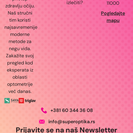
izlečiti?
11000
zdravlju očiju.
Naš stručni
Pogledajte
tim koristi
mapu
najsavremenije
moderne
metode za
negu vida.
Zakažite svoj
pregled kod
eksperata iz
oblasti
optometrije
već danas.
+381 60 344 36 08
info@superoptika.rs
Prijavite se na naš Newsletter