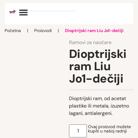
Optik vlog
Početna
|
Proizvodi
|
Dioptrijski ram Liu Jo1-dečiji
Ramovi za naočare
Dioptrijski
ram Liu
Jo1-dečiji
Dioptrijski ram, od acetat
plastike ili metala, izuzetno
lagani, antialergeni.
Ovaj proizvod možete
kupiti u našoj radnji