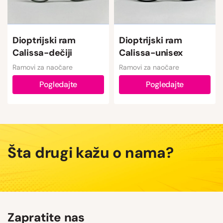
Dioptrijski ram
Dioptrijski ram
Calissa-dečiji
Calissa-unisex
Ramovi za naočare
Ramovi za naočare
Pogledajte
Pogledajte
Šta drugi kažu o nama?
Zapratite nas