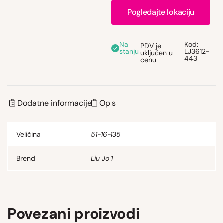
Pogledajte lokaciju
Na
Kod:
PDV je
stanju
LJ3612-
uključen u
443
cenu
Dodatne informacije
Opis
Veličina
51-16-135
Brend
Liu Jo 1
Povezani proizvodi