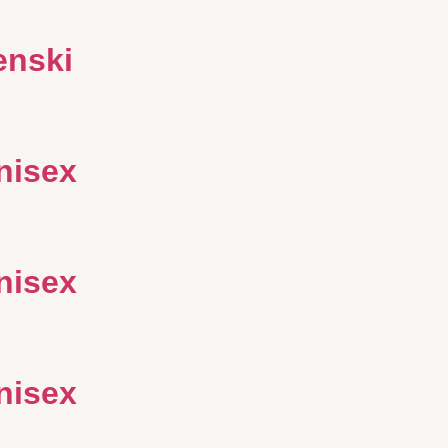
enski
unisex
unisex
unisex