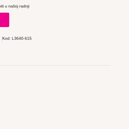
ti u našoj radnji
u
Kod:
L3640-615