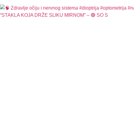
“STAKLA KOJA DRŽE SLIKU MIRNOM” – 🔴 SO S