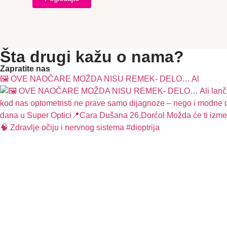
Šta drugi kažu o nama?
Zapratite nas
🖼️ OVE NAOČARE MOŽDA NISU REMEK- DELO… Al
🧠 Zdravlje očiju i nervnog sistema #dioptrija