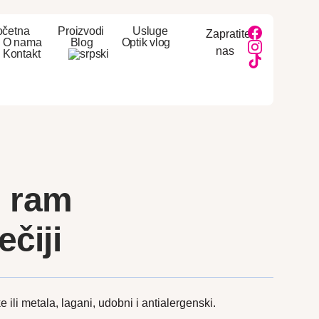
očetna
Proizvodi
Usluge
Zapratite
O nama
Blog
Optik vlog
nas
Kontakt
i ram
čiji
e ili metala, lagani, udobni i antialergenski.