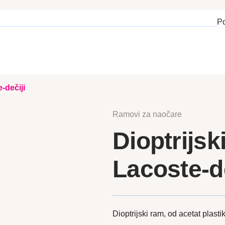
P
-dečiji
Ramovi za naočare
Dioptrijsk
Lacoste-de
Dioptrijski ram, od acetat plastik