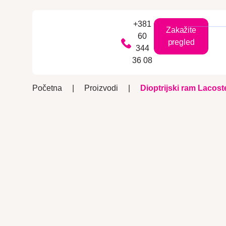
+381
Zakažite
60
pregled
344
36 08
Početna
|
Proizvodi
|
Dioptrijski ram Lacoste