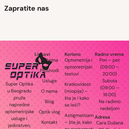
Zapratite nas
OVE NAOČARE MOŽDA NISU REMEK- DELO… Al
Zdravlje očiju i nervnog sistema #dioptrija
SO S
“HUMANA AKCIJA ZA VID” Platite
par dio
Važnost boravka dece na otvorenom Pričamo
Planirate da usporite progresivnu kratkovidost
Duple slike- diplopija - signali disb
Skrolujte post i saznajte da li
Što više trljaš- više svrbi.
DA LI STE ZNALI DA SE MIOPIJA VIŠE NE SMATRA
Linkovi
Korisno
Radno vreme
Početna
Optometrija i
Pon – pet
optometrijski
(09:00 –
Proizvodi
testovi
20:00)
Usluge
Subota
Super Optika
Kratkovidost
(09:00 –
u Beogradu
O nama
(miopija) –
16:00)
pruža
šta je i kako
Blog
Ne radimo
napredne
se leči?
nedeljom
optometrijske
Optik vlog
Astigmatizam
Adresa
usluge i
Kontakt
– šta je, kako
Cara Dušana
jedinstven,