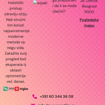
ga prepoznati
26, Dorćol,
holistički
i da li se može
Beograd
pristup
izlečiti?
11000
zdravlju očiju.
Naš stručni
Pogledajte
tim koristi
mapu
najsavremenije
moderne
metode za
negu vida.
Zakažite svoj
pregled kod
eksperata iz
oblasti
optometrije
već danas.
+381 60 344 36 08