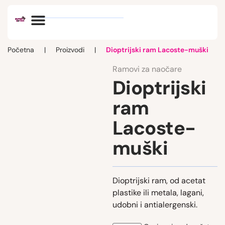
Optik vlog
Početna
|
Proizvodi
|
Dioptrijski ram Lacoste-muški
Ramovi za naočare
Dioptrijski
ram
Lacoste-
muški
Dioptrijski ram, od acetat
plastike ili metala, lagani,
udobni i antialergenski.