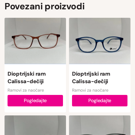
Povezani proizvodi
Dioptrijski ram
Dioptrijski ram
Calissa-dečiji
Calissa-dečiji
Ramovi za naočare
Ramovi za naočare
Pogledajte
Pogledajte