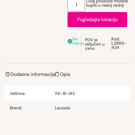
Ovaj proizvod možete
kupiti u našoj radnji
Pogledajte lokaciju
Na
Kod:
PDV je
stanju
L2866-
uključen u
424
cenu
Dodatne informacije
Opis
Veličina
56-16-145
Brend
Lacoste