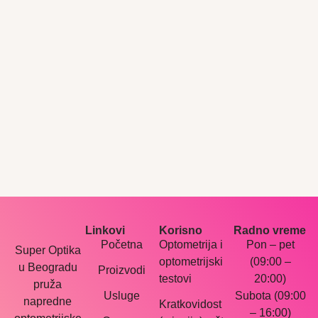
Linkovi
Korisno
Radno vreme
Početna
Optometrija i
Pon – pet
Super Optika
optometrijski
(09:00 –
u Beogradu
Proizvodi
testovi
20:00)
pruža
Usluge
Subota (09:00
napredne
Kratkovidost
– 16:00)