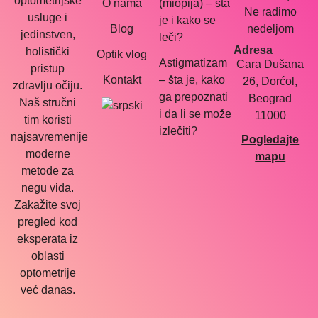
optometrijske
O nama
(miopija) – šta
Ne radimo
usluge i
je i kako se
Blog
nedeljom
jedinstven,
leči?
Adresa
holistički
Optik vlog
Astigmatizam
Cara Dušana
pristup
Kontakt
– šta je, kako
26, Dorćol,
zdravlju očiju.
ga prepoznati
Beograd
Naš stručni
i da li se može
11000
tim koristi
izlečiti?
najsavremenije
Pogledajte
moderne
mapu
metode za
negu vida.
Zakažite svoj
pregled kod
eksperata iz
oblasti
optometrije
već danas.