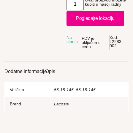
Ovaj proizvod možete
kupiti u našoj radnji
Pogledajte lokaciju
Na
Kod:
PDV je
stanju
L2283-
uključen u
002
cenu
Dodatne informacije
Opis
Veličina
53-18-145, 55-18-145
Brend
Lacoste