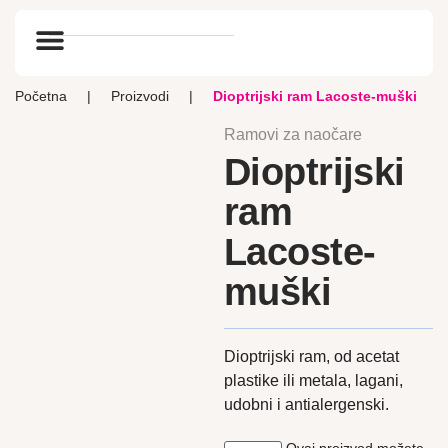
Optik vlog
Početna
|
Proizvodi
|
Dioptrijski ram Lacoste-muški
Ramovi za naočare
Dioptrijski
ram
Lacoste-
muški
Dioptrijski ram, od acetat
plastike ili metala, lagani,
udobni i antialergenski.