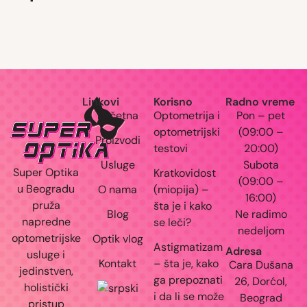
OVE NAOČARE MOŽDA NISU REMEK- DELO… Al
Zdravlje očiju i nervnog sistema #dioptrija
SO S
“HUMANA AKCIJA ZA VID” Platite
par dio
Važnost boravka dece na otvorenom Pričamo
Planirate da usporite progresivnu kratkovidost
Duple slike- diplopija - signali disb
Skrolujte post i saznajte da li
Što više trljaš- više svrbi.
DA LI STE ZNALI DA SE MIOPIJA VIŠE NE SMATRA
Linkovi
Korisno
Radno vreme
Početna
Optometrija i
Pon – pet
optometrijski
(09:00 –
Proizvodi
testovi
20:00)
Usluge
Subota
Super Optika
Kratkovidost
(09:00 –
u Beogradu
O nama
(miopija) –
16:00)
pruža
šta je i kako
Blog
Ne radimo
napredne
se leči?
nedeljom
optometrijske
Optik vlog
Astigmatizam
Adresa
usluge i
Kontakt
– šta je, kako
Cara Dušana
jedinstven,
ga prepoznati
26, Dorćol,
holistički
i da li se može
Beograd
pristup