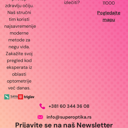
izlečiti?
11000
zdravlju očiju.
Naš stručni
Pogledajte
tim koristi
mapu
najsavremenije
moderne
metode za
negu vida.
Zakažite svoj
pregled kod
eksperata iz
oblasti
optometrije
već danas.
+381 60 344 36 08
info@superoptika.rs
Prijavite se na naš Newsletter