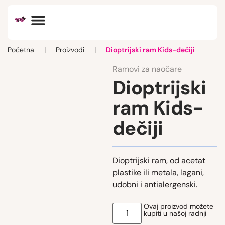
Optik vlog
Početna
|
Proizvodi
|
Dioptrijski ram Kids-dečiji
Ramovi za naočare
Dioptrijski
ram Kids-
dečiji
Dioptrijski ram, od acetat
plastike ili metala, lagani,
udobni i antialergenski.
Ovaj proizvod možete
kupiti u našoj radnji