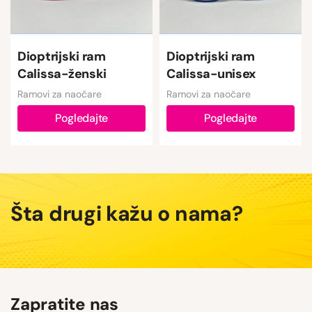
Dioptrijski ram
Dioptrijski ram
Calissa-ženski
Calissa-unisex
Ramovi za naočare
Ramovi za naočare
Pogledajte
Pogledajte
Šta drugi kažu o nama?
Zapratite nas