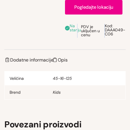
Pogledajte lokaciju
Na
Kod:
PDV je
stanju
DAAA049-
uključen u
C06
cenu
Dodatne informacije
Opis
Veličina
45-16-125
Brend
Kids
Povezani proizvodi