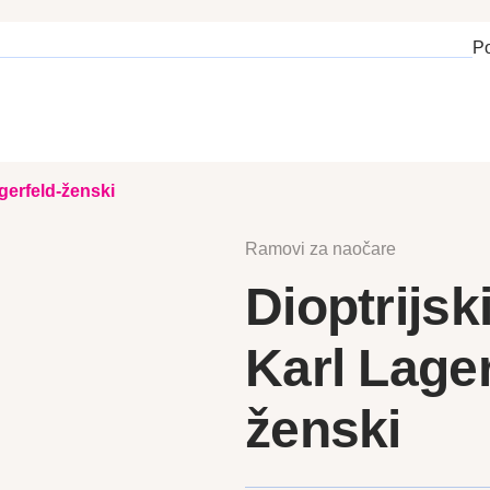
P
agerfeld-ženski
Ramovi za naočare
Dioptrijsk
Karl Lager
ženski