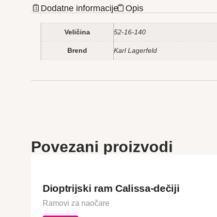
Dodatne informacije
Opis
Veličina
52-16-140
Brend
Karl Lagerfeld
Povezani proizvodi
Dioptrijski ram Calissa-dečiji
Ramovi za naočare