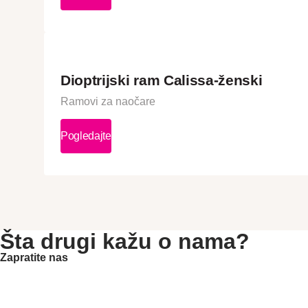
Dioptrijski ram Calissa-ženski
Ramovi za naočare
Pogledajte
Šta drugi kažu o nama?
Zapratite nas