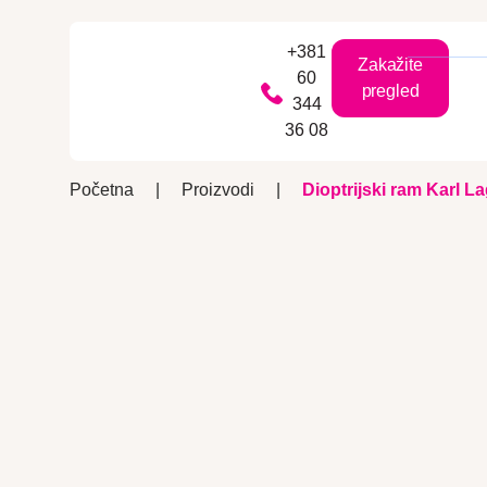
+381
Zakažite
60
pregled
344
36 08
Početna
|
Proizvodi
|
Dioptrijski ram Karl L