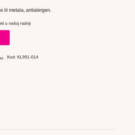
e ili metala, antialergen.
ti u našoj radnji
u
Kod:
KL991-014
nu