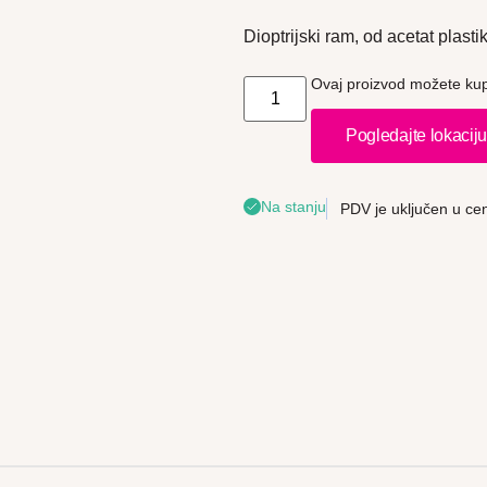
Dioptrijski ram, od acetat plastik
Ovaj proizvod možete kupi
Pogledajte lokacij
Na stanju
PDV je uključen u ce