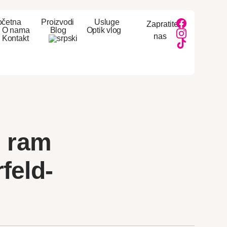
očetna
Proizvodi
Usluge
Zapratite
O nama
Blog
Optik vlog
nas
Kontakt
i ram
feld-