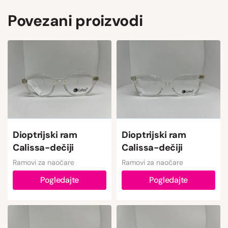
Povezani proizvodi
Dioptrijski ram
Dioptrijski ram
Calissa-dečiji
Calissa-dečiji
Ramovi za naočare
Ramovi za naočare
Pogledajte
Pogledajte