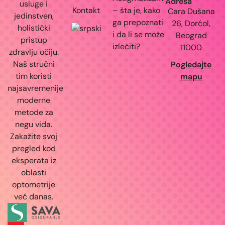
Adresa
usluge i
Kontakt
– šta je, kako
Cara Dušana
jedinstven,
ga prepoznati
26, Dorćol,
holistički
i da li se može
Beograd
pristup
izlečiti?
11000
zdravlju očiju.
Naš stručni
Pogledajte
tim koristi
mapu
najsavremenije
moderne
metode za
negu vida.
Zakažite svoj
pregled kod
eksperata iz
oblasti
optometrije
već danas.