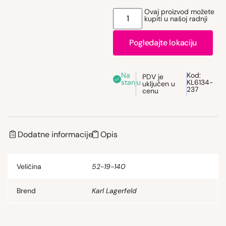
Ovaj proizvod možete
kupiti u našoj radnji
Pogledajte lokaciju
Na
Kod:
PDV je
stanju
KL6134-
uključen u
237
cenu
Dodatne informacije
Opis
Veličina
52-19-140
Brend
Karl Lagerfeld