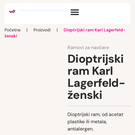
Optik vlog
Početna
|
Proizvodi
|
Dioptrijski ram Karl Lagerfeld-
ženski
Ramovi za naočare
Dioptrijski
ram Karl
Lagerfeld-
ženski
Dioptrijski ram, od acetat
plastike ili metala,
antialergen.