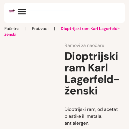
Optik vlog
Početna
|
Proizvodi
|
Dioptrijski ram Karl Lagerfeld-
ženski
Ramovi za naočare
Dioptrijski
ram Karl
Lagerfeld-
ženski
Dioptrijski ram, od acetat
plastike ili metala,
antialergen.