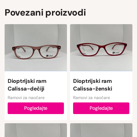
Povezani proizvodi
Dioptrijski ram
Dioptrijski ram
Calissa-dečiji
Calissa-ženski
Ramovi za naočare
Ramovi za naočare
Pogledajte
Pogledajte