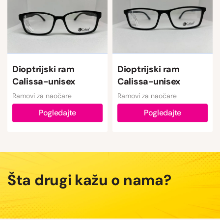
Dioptrijski ram
Dioptrijski ram
Calissa-unisex
Calissa-unisex
Ramovi za naočare
Ramovi za naočare
Pogledajte
Pogledajte
Šta drugi kažu o nama?