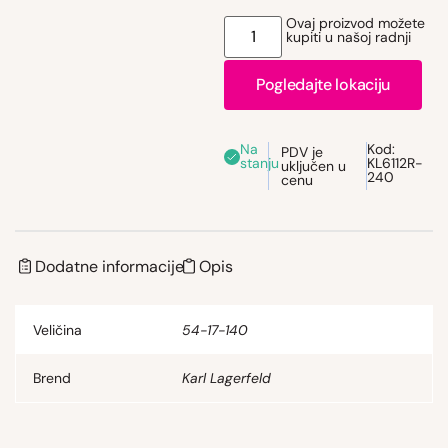
Ovaj proizvod možete
kupiti u našoj radnji
Pogledajte lokaciju
Na
Kod:
PDV je
stanju
KL6112R-
uključen u
240
cenu
Dodatne informacije
Opis
Veličina
54-17-140
Brend
Karl Lagerfeld