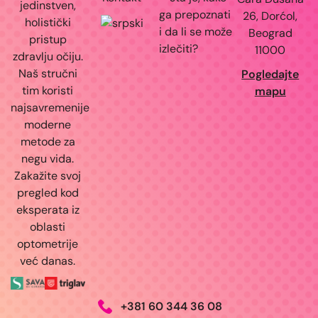
jedinstven,
ga prepoznati
26, Dorćol,
holistički
i da li se može
Beograd
pristup
izlečiti?
11000
zdravlju očiju.
Naš stručni
Pogledajte
tim koristi
mapu
najsavremenije
moderne
metode za
negu vida.
Zakažite svoj
pregled kod
eksperata iz
oblasti
optometrije
već danas.
+381 60 344 36 08