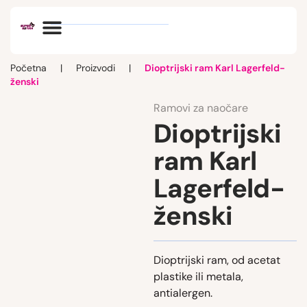
Optik vlog
Početna
|
Proizvodi
|
Dioptrijski ram Karl Lagerfeld-
ženski
Ramovi za naočare
Dioptrijski
ram Karl
Lagerfeld-
ženski
Dioptrijski ram, od acetat
plastike ili metala,
antialergen.