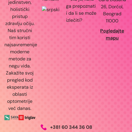
jedinstven,
ga prepoznati
26, Dorćol,
holistički
i da li se može
Beograd
pristup
izlečiti?
11000
zdravlju očiju.
Naš stručni
Pogledajte
tim koristi
mapu
najsavremenije
moderne
metode za
negu vida.
Zakažite svoj
pregled kod
eksperata iz
oblasti
optometrije
već danas.
+381 60 344 36 08