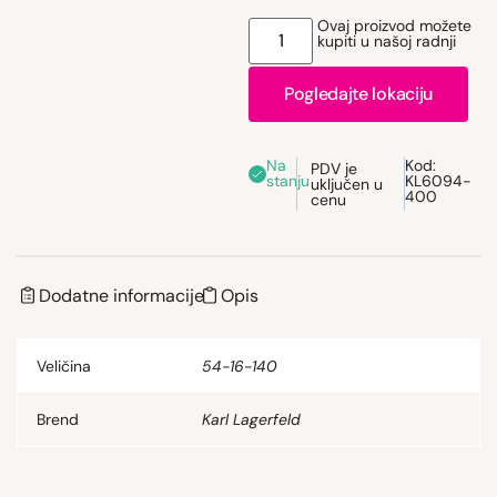
Ovaj proizvod možete
kupiti u našoj radnji
Pogledajte lokaciju
Na
Kod:
PDV je
stanju
KL6094-
uključen u
400
cenu
Dodatne informacije
Opis
Veličina
54-16-140
Brend
Karl Lagerfeld