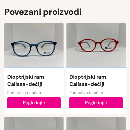
Povezani proizvodi
Dioptrijski ram
Dioptrijski ram
Calissa-dečiji
Calissa-dečiji
Ramovi za naočare
Ramovi za naočare
Pogledajte
Pogledajte