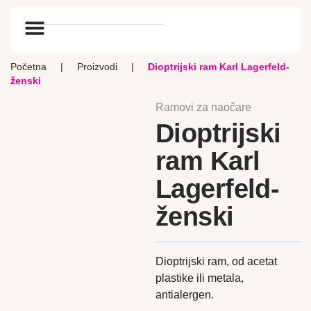
Optik vlog
Početna
|
Proizvodi
|
Dioptrijski ram Karl Lagerfeld-
ženski
Ramovi za naočare
Dioptrijski
ram Karl
Lagerfeld-
ženski
Dioptrijski ram, od acetat
plastike ili metala,
antialergen.