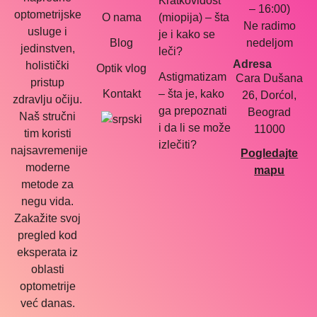
Kratkovidost
– 16:00)
optometrijske
O nama
(miopija) – šta
Ne radimo
usluge i
je i kako se
Blog
nedeljom
jedinstven,
leči?
Adresa
holistički
Optik vlog
Astigmatizam
Cara Dušana
pristup
Kontakt
– šta je, kako
26, Dorćol,
zdravlju očiju.
ga prepoznati
Beograd
Naš stručni
i da li se može
11000
tim koristi
izlečiti?
najsavremenije
Pogledajte
moderne
mapu
metode za
negu vida.
Zakažite svoj
pregled kod
eksperata iz
oblasti
optometrije
već danas.