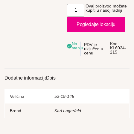
Ovaj proizvod možete
kupiti u našoj radnji
Pogledajte lokaciju
Na
Kod:
PDV je
stanju
KL6024-
uključen u
215
cenu
Dodatne informacije
Opis
Veličina
52-19-145
Brend
Karl Lagerfeld