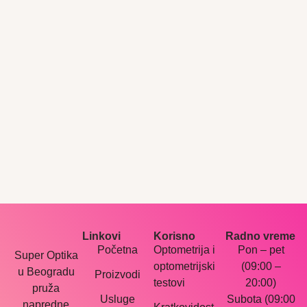
Linkovi
Korisno
Radno vreme
Početna
Optometrija i
Pon – pet
Super Optika
optometrijski
(09:00 –
u Beogradu
Proizvodi
testovi
20:00)
pruža
Usluge
Subota (09:00
napredne