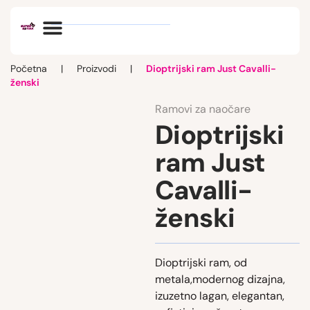
Optik vlog
Početna
|
Proizvodi
|
Dioptrijski ram Just Cavalli-
ženski
Ramovi za naočare
Dioptrijski
ram Just
Cavalli-
ženski
Dioptrijski ram, od
metala,modernog dizajna,
izuzetno lagan, elegantan,