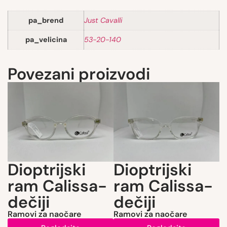
pa_brend
Just Cavalli
pa_velicina
53-20-140
Povezani proizvodi
Dioptrijski
Dioptrijski
ram Calissa-
ram Calissa-
dečiji
dečiji
Ramovi za naočare
Ramovi za naočare