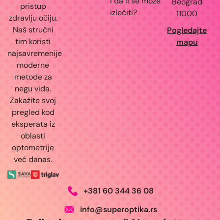
i da li se može
Beograd
pristup
izlečiti?
11000
zdravlju očiju.
Naš stručni
Pogledajte
tim koristi
mapu
najsavremenije
moderne
metode za
negu vida.
Zakažite svoj
pregled kod
eksperata iz
oblasti
optometrije
već danas.
+381 60 344 36 08
info@superoptika.rs