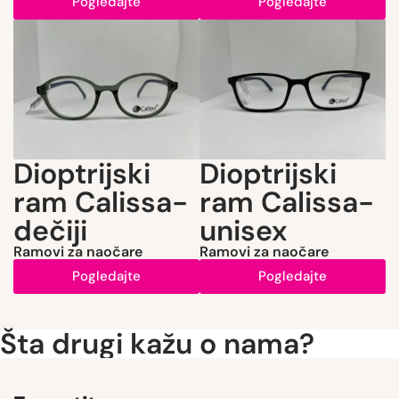
Pogledajte
Pogledajte
Dioptrijski
Dioptrijski
ram Calissa-
ram Calissa-
dečiji
unisex
Ramovi za naočare
Ramovi za naočare
Pogledajte
Pogledajte
Šta drugi kažu o nama?