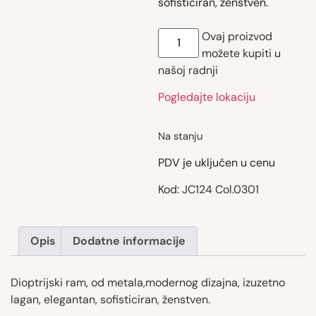
sofisticiran, ženstven.
Ovaj proizvod
možete kupiti u
našoj radnji
Pogledajte lokaciju
Na stanju
PDV je uključen u cenu
Kod:
JC124 Col.0301
Opis
Dodatne informacije
Dioptrijski ram, od metala,modernog dizajna, izuzetno
lagan, elegantan, sofisticiran, ženstven.