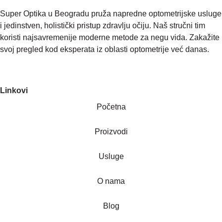
Super Optika u Beogradu pruža napredne optometrijske usluge
i jedinstven, holistički pristup zdravlju očiju. Naš stručni tim
koristi najsavremenije moderne metode za negu vida. Zakažite
svoj pregled kod eksperata iz oblasti optometrije već danas.
Linkovi
Početna
Proizvodi
Usluge
O nama
Blog