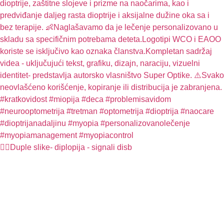
🤦‍♀️Duple slike- diplopija - signali disb