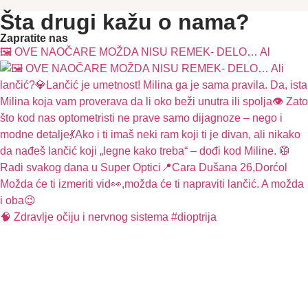
Šta drugi kažu o nama?
Zapratite nas
🖼️ OVE NAOČARE MOŽDA NISU REMEK- DELO… Al
🧠 Zdravlje očiju i nervnog sistema #dioptrija