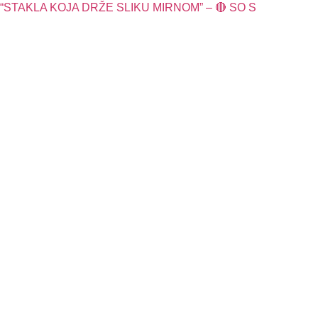
“STAKLA KOJA DRŽE SLIKU MIRNOM” – 🔴 SO S