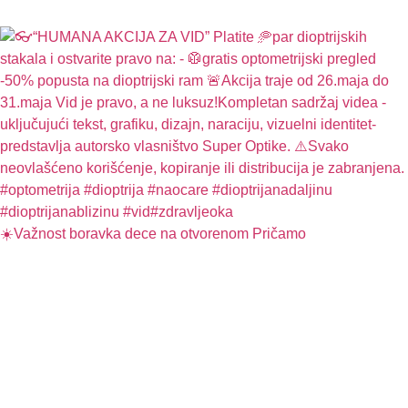
☀️Važnost boravka dece na otvorenom Pričamo