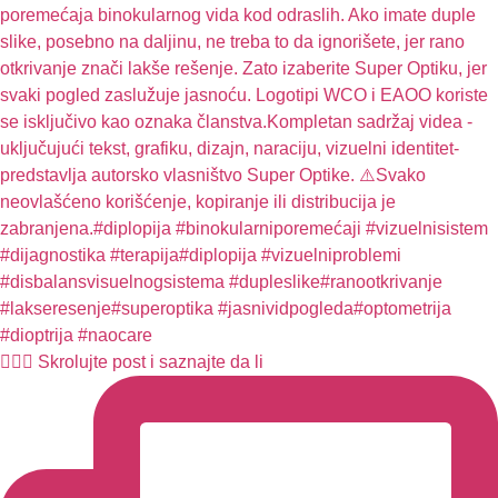
🧏🏻‍♀️ Skrolujte post i saznajte da li