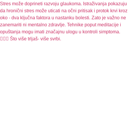
🧏🏻‍♀️ Što više trljaš- više svrbi.