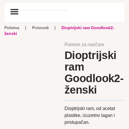
Optik vlog
Početna
|
Proizvodi
|
Dioptrijski ram Goodlook2-
ženski
Ramovi za naočare
Dioptrijski
ram
Goodlook2-
ženski
Dioptrijski ram, od acetat
plastike, izuzetno lagan i
pristupačan.