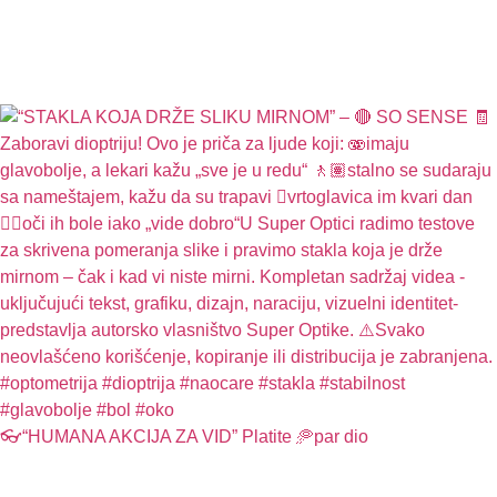
👓“HUMANA AKCIJA ZA VID” Platite 🥏par dio