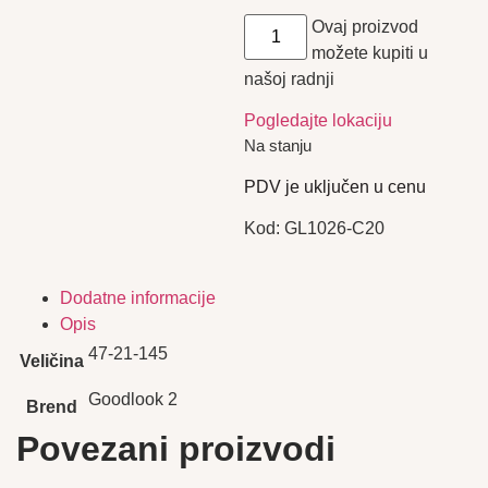
Ovaj proizvod
možete kupiti u
našoj radnji
Pogledajte lokaciju
Na stanju
PDV je uključen u cenu
Kod:
GL1026-C20
Dodatne informacije
Opis
47-21-145
Veličina
Goodlook 2
Brend
Povezani proizvodi