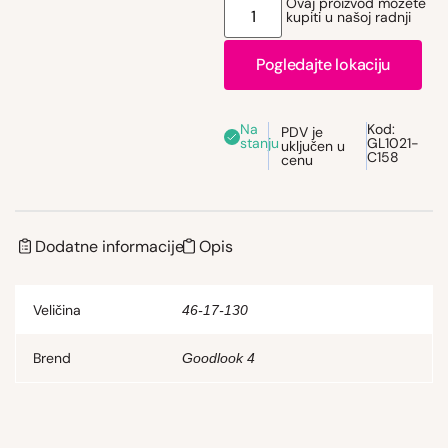
Ovaj proizvod možete
kupiti u našoj radnji
Pogledajte lokaciju
Na
Kod:
PDV je
stanju
GL1021-
uključen u
C158
cenu
Dodatne informacije
Opis
Veličina
46-17-130
Brend
Goodlook 4