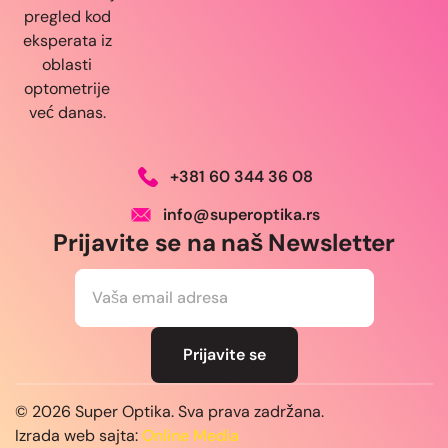
pregled kod
eksperata iz
oblasti
optometrije
već danas.
+381 60 344 36 08
info@superoptika.rs
Prijavite se na naš Newsletter
E
m
a
i
l
Prijavite se
*
© 2026 Super Optika. Sva prava zadržana.
Izrada web sajta:
Online Media