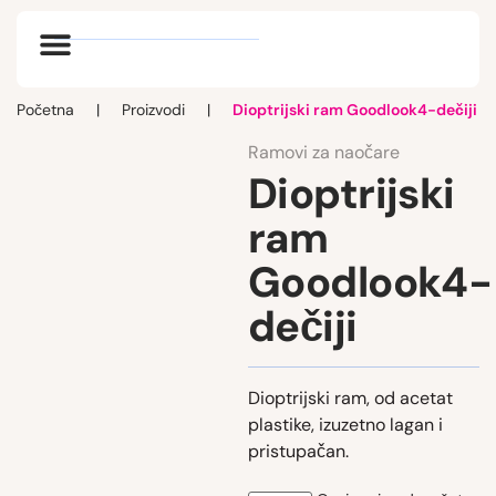
Optik vlog
Početna
|
Proizvodi
|
Dioptrijski ram Goodlook4-dečiji
Ramovi za naočare
Dioptrijski
ram
Goodlook4-
dečiji
Dioptrijski ram, od acetat
plastike, izuzetno lagan i
pristupačan.