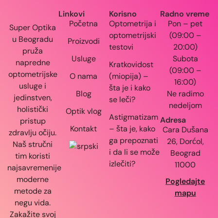
Linkovi
Korisno
Radno vreme
Početna
Optometrija i
Pon – pet
Super Optika
optometrijski
(09:00 –
u Beogradu
Proizvodi
testovi
20:00)
pruža
Usluge
Subota
napredne
Kratkovidost
(09:00 –
optometrijske
O nama
(miopija) –
16:00)
usluge i
šta je i kako
Blog
Ne radimo
jedinstven,
se leči?
nedeljom
holistički
Optik vlog
Astigmatizam
Adresa
pristup
Kontakt
– šta je, kako
Cara Dušana
zdravlju očiju.
ga prepoznati
26, Dorćol,
Naš stručni
i da li se može
Beograd
tim koristi
izlečiti?
11000
najsavremenije
moderne
Pogledajte
metode za
mapu
negu vida.
Zakažite svoj