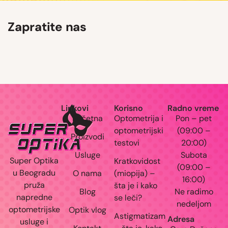
Zapratite nas
OVE NAOČARE MOŽDA NISU REMEK- DELO… Al
Zdravlje očiju i nervnog sistema #dioptrija
SO S
“HUMANA AKCIJA ZA VID” Platite
par dio
Važnost boravka dece na otvorenom Pričamo
Planirate da usporite progresivnu kratkovidost
Duple slike- diplopija - signali disb
Skrolujte post i saznajte da li
Što više trljaš- više svrbi.
DA LI STE ZNALI DA SE MIOPIJA VIŠE NE SMATRA
Linkovi
Korisno
Radno vreme
Početna
Optometrija i
Pon – pet
optometrijski
(09:00 –
Proizvodi
testovi
20:00)
Usluge
Subota
Super Optika
Kratkovidost
(09:00 –
u Beogradu
O nama
(miopija) –
16:00)
pruža
šta je i kako
Blog
Ne radimo
napredne
se leči?
nedeljom
optometrijske
Optik vlog
Astigmatizam
Adresa
usluge i