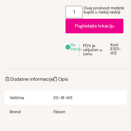
Ovaj proizvod možete
kupiti u našoj radnji
Pogledajte lokaciju
Na
Kod:
PDV je
stanju
E1121-
uključen u
412
cenu
Dodatne informacije
Opis
Veličina
55-18-145
Brend
Flexon