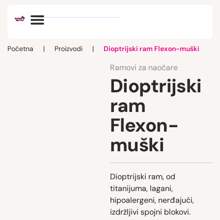
Optik vlog
Početna
|
Proizvodi
|
Dioptrijski ram Flexon-muški
Ramovi za naočare
Dioptrijski
ram
Flexon-
muški
Dioptrijski ram, od
titanijuma, lagani,
hipoalergeni, nerđajući,
izdržljivi spojni blokovi.