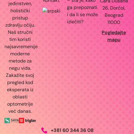
Kontakt
– šta je, kako
Cara Dušana
jedinstven,
ga prepoznati
26, Dorćol,
holistički
i da li se može
Beograd
pristup
izlečiti?
11000
zdravlju očiju.
Naš stručni
Pogledajte
tim koristi
mapu
najsavremenije
moderne
metode za
negu vida.
Zakažite svoj
pregled kod
eksperata iz
oblasti
optometrije
već danas.
+381 60 344 36 08