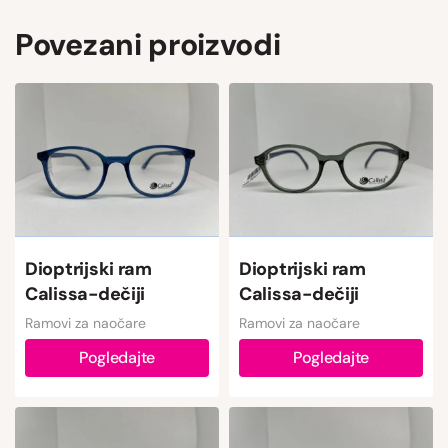
Povezani proizvodi
Dioptrijski ram
Dioptrijski ram
Calissa-dečiji
Calissa-dečiji
Ramovi za naočare
Ramovi za naočare
Pogledajte
Pogledajte