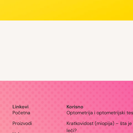
te
Važnost boravka dece na otvorenom Pričamo
Planirate da usporite progresivnu kratkovidost
Duple slike- diplopija - signali disb
Linkovi
Korisno
Početna
Optometrija i optometrijski tes
Proizvodi
Kratkovidost (miopija) – šta je 
leči?