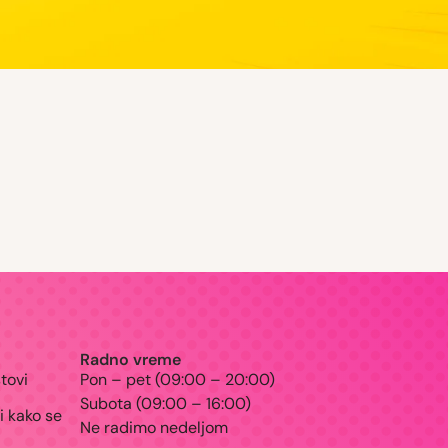
Skrolujte post i saznajte da li
Što više trljaš- više svrbi.
DA LI STE ZNALI DA SE MIOPIJA VIŠE NE SMATRA
Radno vreme
tovi
Pon – pet (09:00 – 20:00)
Subota (09:00 – 16:00)
i kako se
Ne radimo nedeljom