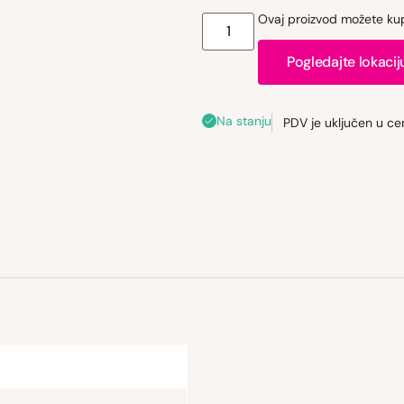
Ovaj proizvod možete kupi
Pogledajte lokacij
Na stanju
PDV je uključen u ce