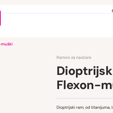
n-muški
Ramovi za naočare
Dioptrijsk
Flexon-m
Dioptrijski ram, od titanijuma, l