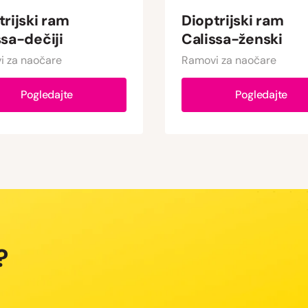
trijski ram
Dioptrijski ram
ssa-dečiji
Calissa-ženski
i za naočare
Ramovi za naočare
Pogledajte
Pogledajte
?