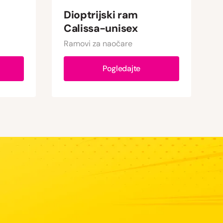
Dioptrijski ram
Calissa-unisex
Ramovi za naočare
Pogledajte