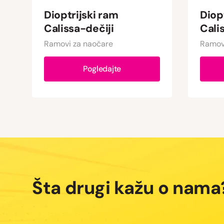
Dioptrijski ram
Diop
Calissa-dečiji
Cali
Ramovi za naočare
Ramov
Pogledajte
Šta drugi kažu o nama