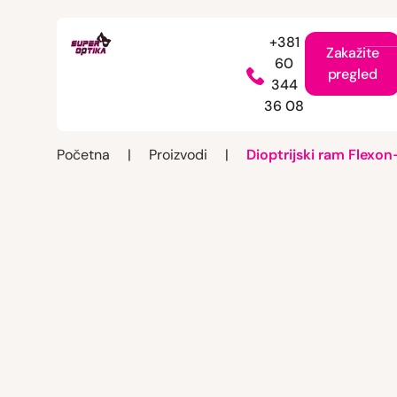
+381
Zakažite
60
pregled
344
36 08
Početna
|
Proizvodi
|
Dioptrijski ram Flexo