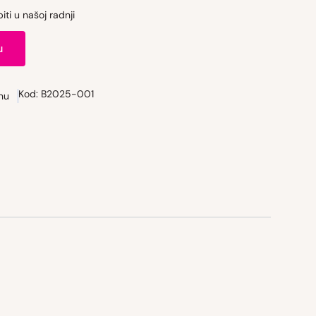
ti u našoj radnji
u
Kod:
B2025-001
nu