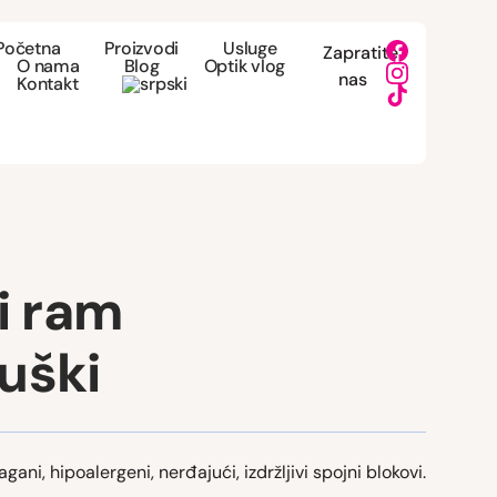
Početna
Proizvodi
Usluge
Zapratite
O nama
Blog
Optik vlog
nas
Kontakt
i ram
uški
agani, hipoalergeni, nerđajući, izdržljivi spojni blokovi.