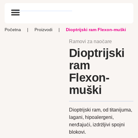
Optik vlog
Početna
|
Proizvodi
|
Dioptrijski ram Flexon-muški
Ramovi za naočare
Dioptrijski
ram
Flexon-
muški
Dioptrijski ram, od titanijuma,
lagani, hipoalergeni,
nerđajući, izdržljivi spojni
blokovi.