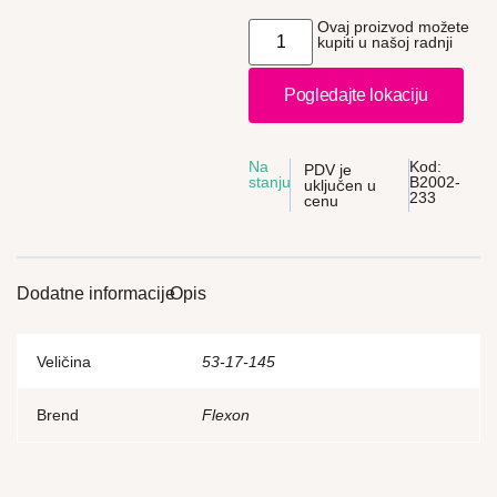
Ovaj proizvod možete
kupiti u našoj radnji
Pogledajte lokaciju
Na
Kod:
PDV je
stanju
B2002-
uključen u
233
cenu
Dodatne informacije
Opis
Veličina
53-17-145
Brend
Flexon