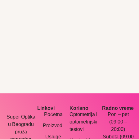
Linkovi
Korisno
Radno vreme
Početna
Optometrija i
Pon – pet
Super Optika
optometrijski
(09:00 –
u Beogradu
Proizvodi
testovi
20:00)
pruža
Usluge
Subota (09:00