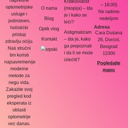
napredne
Kratkovidost
– 16:00)
optometrijske
O nama
(miopija) – šta
Ne radimo
usluge i
je i kako se
Blog
nedeljom
jedinstven,
leči?
Adresa
holistički
Optik vlog
Astigmatizam
Cara Dušana
pristup
Kontakt
– šta je, kako
26, Dorćol,
zdravlju očiju.
ga prepoznati
Beograd
Naš stručni
i da li se može
11000
tim koristi
izlečiti?
najsavremenije
Pogledajte
moderne
mapu
metode za
negu vida.
Zakažite svoj
pregled kod
eksperata iz
oblasti
optometrije
već danas.