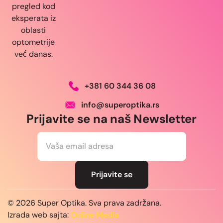
pregled kod
eksperata iz
oblasti
optometrije
već danas.
+381 60 344 36 08
info@superoptika.rs
Prijavite se na naš Newsletter
E
m
a
i
l
Prijavite se
*
© 2026 Super Optika. Sva prava zadržana.
Izrada web sajta:
Online Media