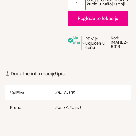
kupiti u našoj radnji
Pogledajte lokaciju
Na
Kod:
PDV je
stanju
IMANE2-
uključen u
9618
cenu
Dodatne informacije
Opis
Veličina
48-18-135
Brend
Face A Face1