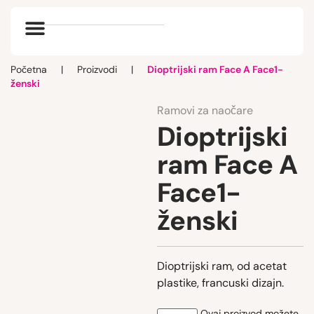
Optik vlog
Početna
|
Proizvodi
|
Dioptrijski ram Face A Face1-
ženski
Ramovi za naočare
Dioptrijski
ram Face A
Face1-
ženski
Dioptrijski ram, od acetat
plastike, francuski dizajn.
Ovaj proizvod možete