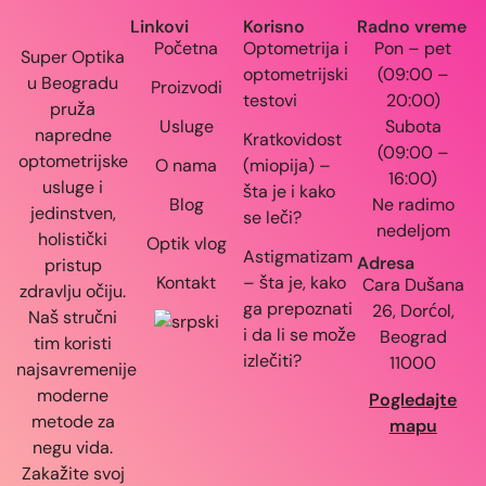
Linkovi
Korisno
Radno vreme
Početna
Optometrija i
Pon – pet
Super Optika
optometrijski
(09:00 –
u Beogradu
Proizvodi
testovi
20:00)
pruža
Usluge
Subota
napredne
Kratkovidost
(09:00 –
optometrijske
O nama
(miopija) –
16:00)
usluge i
šta je i kako
Blog
Ne radimo
jedinstven,
se leči?
nedeljom
holistički
Optik vlog
Astigmatizam
Adresa
pristup
Kontakt
– šta je, kako
Cara Dušana
zdravlju očiju.
ga prepoznati
26, Dorćol,
Naš stručni
i da li se može
Beograd
tim koristi
izlečiti?
11000
najsavremenije
moderne
Pogledajte
metode za
mapu
negu vida.
Zakažite svoj