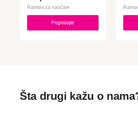
Ramovi za naočare
Ramov
Pogledajte
Šta drugi kažu o nama