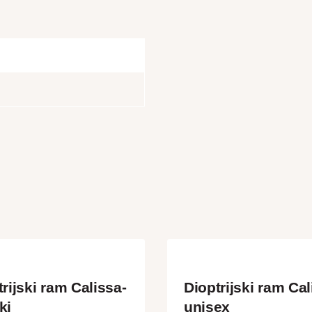
rijski ram Calissa-
Dioptrijski ram Cal
ki
unisex