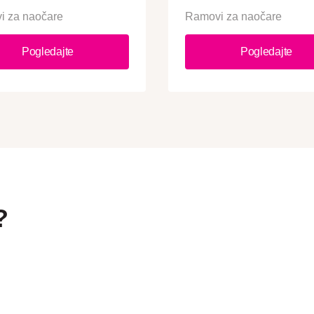
i za naočare
Ramovi za naočare
Pogledajte
Pogledajte
?