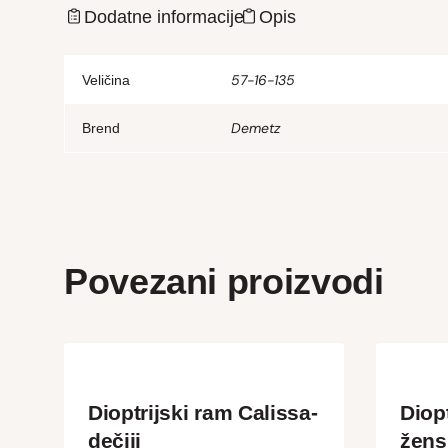
Dodatne informacije
Opis
57-16-135
Veličina
Demetz
Brend
Povezani proizvodi
Dioptrijski ram Calissa-
Diopt
dečiji
žens