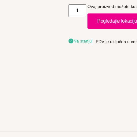
Ovaj proizvod možete kupi
Pogledajte lokacij
Na stanju
PDV je uključen u ce