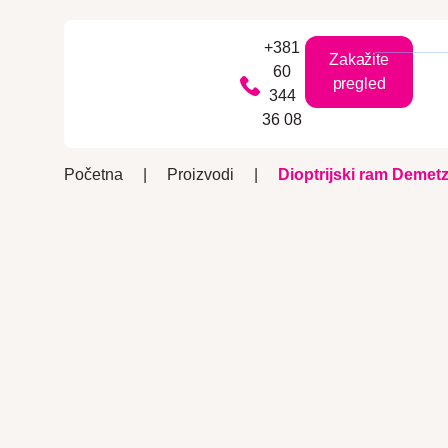
+381
Zakažite
60
pregled
344
36 08
Početna
|
Proizvodi
|
Dioptrijski ram Demetz