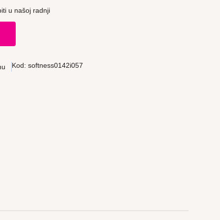
ti u našoj radnji
u
Kod:
softness0142i057
nu