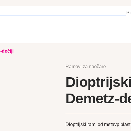
P
-dečiji
Ramovi za naočare
Dioptrijsk
Demetz-de
Dioptrijski ram, od metavp plas