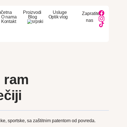
očetna
Proizvodi
Usluge
Zapratite
O nama
Blog
Optik vlog
nas
Kontakt
i ram
čiji
tike, sportske, sa zaštitnim patentom od povreda.