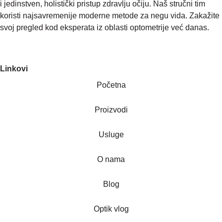
i jedinstven, holistički pristup zdravlju očiju. Naš stručni tim
koristi najsavremenije moderne metode za negu vida. Zakažite
svoj pregled kod eksperata iz oblasti optometrije već danas.
Linkovi
Početna
Proizvodi
Usluge
O nama
Blog
Optik vlog