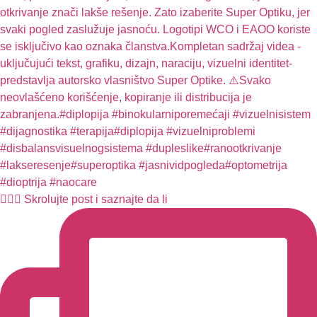
🧏🏻‍♀️ Skrolujte post i saznajte da li