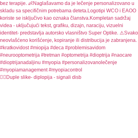
🤦‍♀️Duple slike- diplopija - signali disb