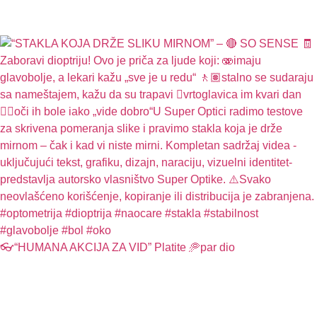
👓“HUMANA AKCIJA ZA VID” Platite 🥏par dio