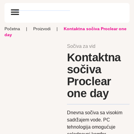
Optik vlog
Početna
|
Proizvodi
|
Kontaktna sočiva Proclear one
day
Sočiva za vid
Kontaktna
sočiva
Proclear
one day
Dnevna sočiva sa visokim
sadržajem vode. PC
tehnologija omogućuje