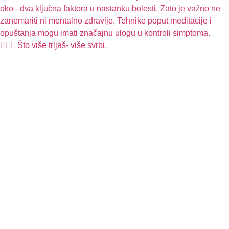
🧏🏻‍♀️ Što više trljaš- više svrbi.