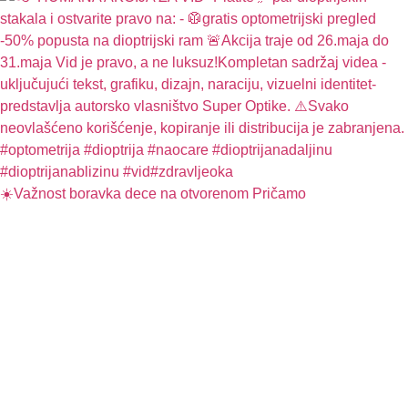
☀️Važnost boravka dece na otvorenom Pričamo