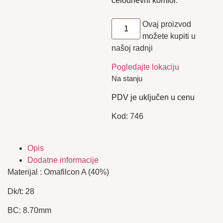
celodnevni komfor.
Ovaj proizvod
možete kupiti u
našoj radnji
Pogledajte lokaciju
Na stanju
PDV je uključen u cenu
Kod:
746
Opis
Dodatne informacije
Materijal : Omafilcon A (40%)
Dk/t: 28
BC: 8.70mm