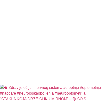
“STAKLA KOJA DRŽE SLIKU MIRNOM” – 🔴 SO S