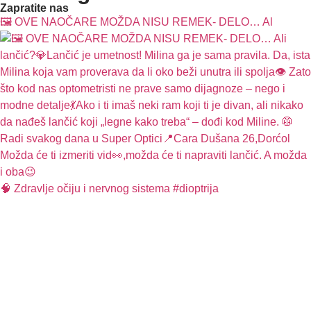
Zapratite nas
🖼️ OVE NAOČARE MOŽDA NISU REMEK- DELO… Al
🧠 Zdravlje očiju i nervnog sistema #dioptrija