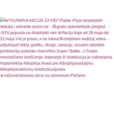
☀️Važnost boravka dece na otvorenom Pričamo