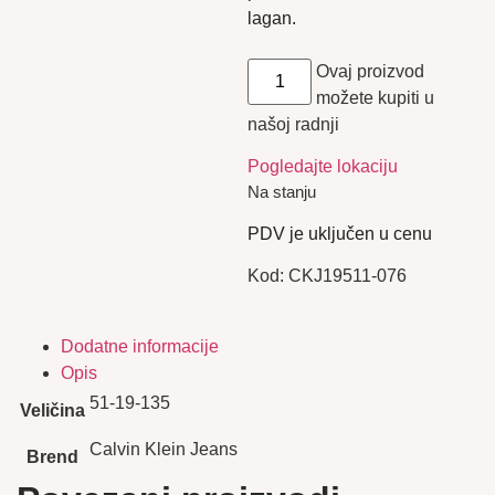
lagan.
Ovaj proizvod
možete kupiti u
našoj radnji
Pogledajte lokaciju
Na stanju
PDV je uključen u cenu
Kod:
CKJ19511-076
Dodatne informacije
Opis
51-19-135
Veličina
Calvin Klein Jeans
Brend