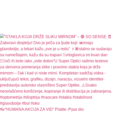
👓“HUMANA AKCIJA ZA VID” Platite 🥏par dio