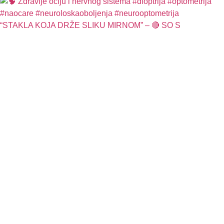
“STAKLA KOJA DRŽE SLIKU MIRNOM” – 🔴 SO S