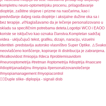
🤦‍♀️Duple slike- diplopija - signali disb