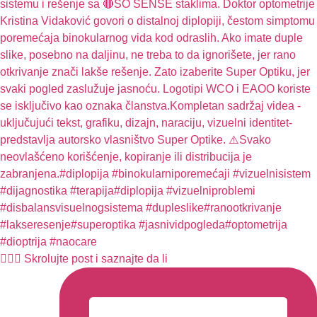
🧏🏻‍♀️ Skrolujte post i saznajte da li