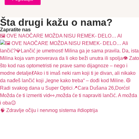
Šta drugi kažu o nama?
Zapratite nas
🖼️ OVE NAOČARE MOŽDA NISU REMEK- DELO… Al
🧠 Zdravlje očiju i nervnog sistema #dioptrija