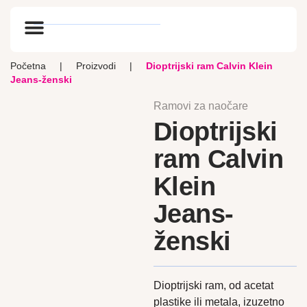
Optik vlog
Početna
|
Proizvodi
|
Dioptrijski ram Calvin Klein
Jeans-ženski
Ramovi za naočare
Dioptrijski
ram Calvin
Klein
Jeans-
ženski
Dioptrijski ram, od acetat
plastike ili metala, izuzetno