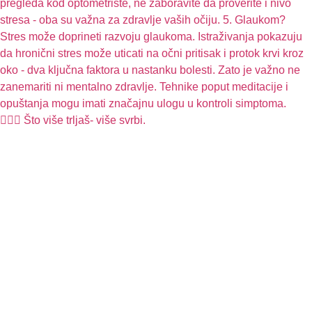
🧏🏻‍♀️ Što više trljaš- više svrbi.