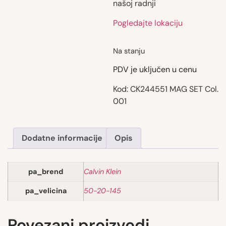
našoj radnji
Pogledajte lokaciju
Na stanju
PDV je uključen u cenu
Kod:
CK244551 MAG SET Col.
001
Dodatne informacije
Opis
pa_brend
Calvin Klein
pa_velicina
50-20-145
Povezani proizvodi