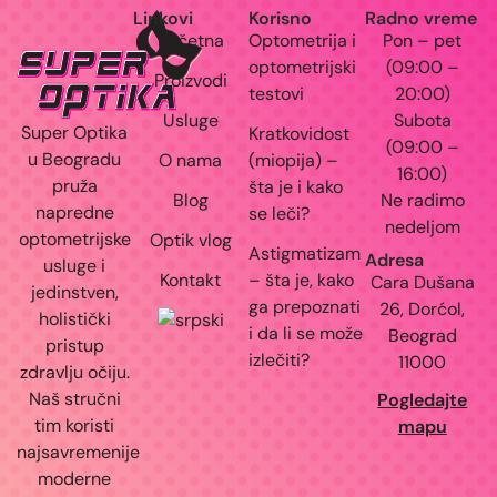
Linkovi
Korisno
Radno vreme
Početna
Optometrija i
Pon – pet
optometrijski
(09:00 –
Proizvodi
testovi
20:00)
Usluge
Subota
Super Optika
Kratkovidost
(09:00 –
u Beogradu
O nama
(miopija) –
16:00)
pruža
šta je i kako
Blog
Ne radimo
napredne
se leči?
nedeljom
optometrijske
Optik vlog
Astigmatizam
Adresa
usluge i
Kontakt
– šta je, kako
Cara Dušana
jedinstven,
ga prepoznati
26, Dorćol,
holistički
i da li se može
Beograd
pristup
izlečiti?
11000
zdravlju očiju.
Naš stručni
Pogledajte
tim koristi
mapu
najsavremenije
moderne