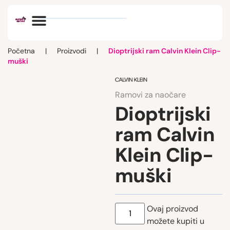
Optik vlog
Početna
|
Proizvodi
|
Dioptrijski ram Calvin Klein Clip-
muški
Ramovi za naočare
Dioptrijski
ram Calvin
Klein Clip-
muški
Ovaj proizvod
možete kupiti u