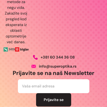
metode za
negu vida.
Zakažite svoj
pregled kod
eksperata iz
oblasti
optometrije
već danas.
+381 60 344 36 08
info@superoptika.rs
Prijavite se na naš Newsletter
E
m
a
i
l
Prijavite se
*