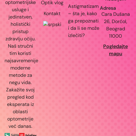
optometrijske
Optik vlog
Astigmatizam
Adresa
usluge i
Kontakt
– šta je, kako
Cara Dušana
jedinstven,
ga prepoznati
26, Dorćol,
holistički
i da li se može
Beograd
pristup
izlečiti?
11000
zdravlju očiju.
Naš stručni
Pogledajte
tim koristi
mapu
najsavremenije
moderne
metode za
negu vida.
Zakažite svoj
pregled kod
eksperata iz
oblasti
optometrije
već danas.