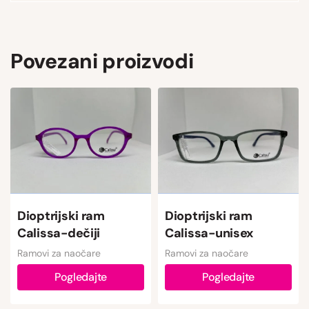
Povezani proizvodi
Dioptrijski ram
Dioptrijski ram
Calissa-dečiji
Calissa-unisex
Ramovi za naočare
Ramovi za naočare
Pogledajte
Pogledajte