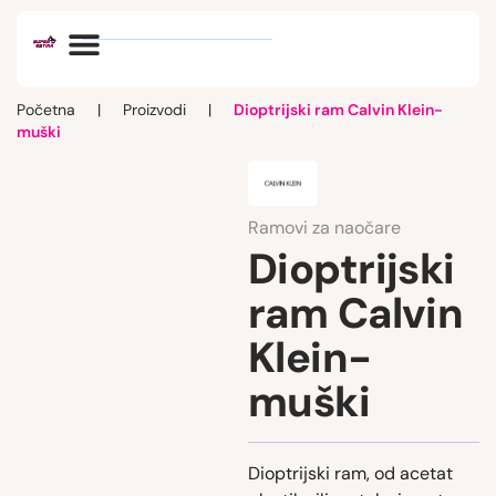
Optik vlog
Početna
|
Proizvodi
|
Dioptrijski ram Calvin Klein-
muški
Ramovi za naočare
Dioptrijski
ram Calvin
Klein-
muški
Dioptrijski ram, od acetat