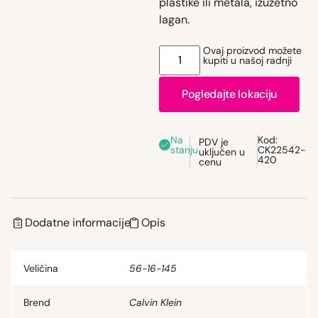
plastike ili metala, izuzetno
lagan.
Ovaj proizvod možete
kupiti u našoj radnji
Pogledajte lokaciju
Na
Kod:
PDV je
stanju
CK22542-
uključen u
420
cenu
Dodatne informacije
Opis
Veličina
56-16-145
Brend
Calvin Klein