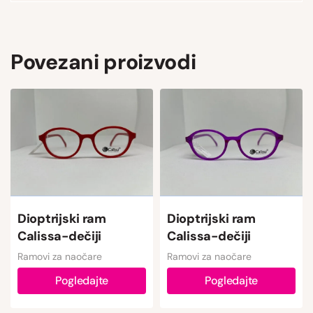
Povezani proizvodi
Dioptrijski ram
Dioptrijski ram
Calissa-dečiji
Calissa-dečiji
Ramovi za naočare
Ramovi za naočare
Pogledajte
Pogledajte