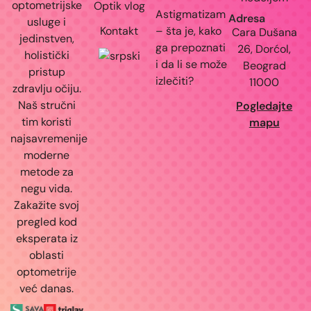
optometrijske
Optik vlog
Astigmatizam
Adresa
usluge i
Kontakt
– šta je, kako
Cara Dušana
jedinstven,
ga prepoznati
26, Dorćol,
holistički
i da li se može
Beograd
pristup
izlečiti?
11000
zdravlju očiju.
Naš stručni
Pogledajte
tim koristi
mapu
najsavremenije
moderne
metode za
negu vida.
Zakažite svoj
pregled kod
eksperata iz
oblasti
optometrije
već danas.