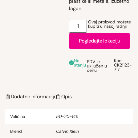
plastike ili metala, izuzetno
lagan.
Ovaj proizvod možete
kupiti u našoj radnji
Pogledajte lokaciju
Na
Kod:
PDV je
stanju
CK21123-
uključen u
717
cenu
Dodatne informacije
Opis
Veličina
50-20-145
Brend
Calvin Klein