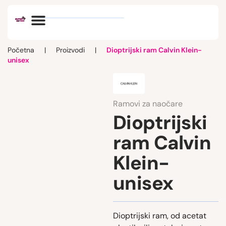
Optik vlog
Početna
|
Proizvodi
|
Dioptrijski ram Calvin Klein-
unisex
Ramovi za naočare
Dioptrijski
ram Calvin
Klein-
unisex
Dioptrijski ram, od acetat