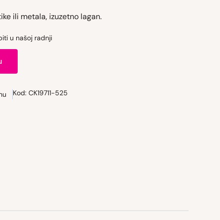
ike ili metala, izuzetno lagan.
ti u našoj radnji
u
Kod:
CK19711-525
nu