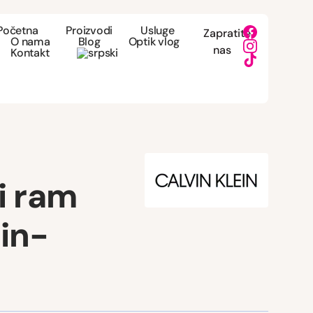
Početna
Proizvodi
Usluge
Zapratite
O nama
Blog
Optik vlog
nas
Kontakt
i ram
ein-