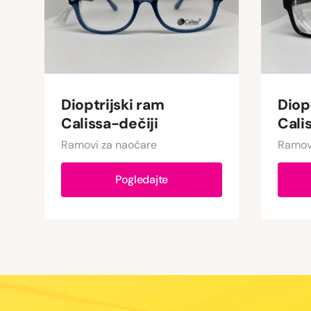
Dioptrijski ram
Diop
Calissa-dečiji
Cali
Ramovi za naočare
Ramov
Pogledajte