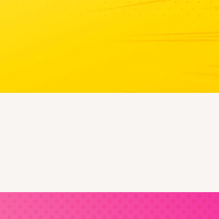
Skrolujte post i saznajte da li
Što više trljaš- više svrbi.
DA LI STE ZNALI DA SE MIOPIJA VIŠE NE SMATRA