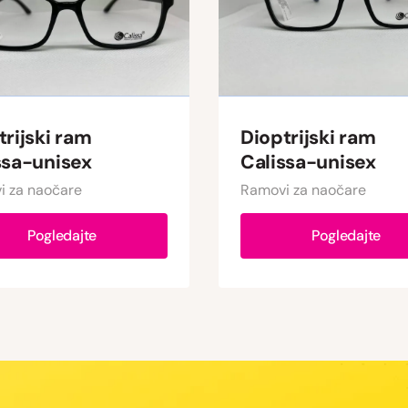
trijski ram
Dioptrijski ram
ssa-unisex
Calissa-unisex
i za naočare
Ramovi za naočare
Pogledajte
Pogledajte