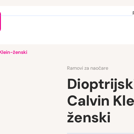
 Klein-ženski
Ramovi za naočare
Dioptrijsk
Calvin Kl
ženski