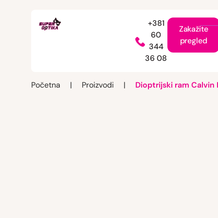
+381
Zakažite
60
pregled
344
36 08
Početna
|
Proizvodi
|
Dioptrijski ram Calvin