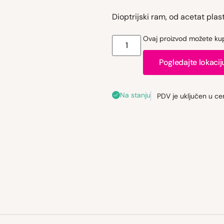
Dioptrijski ram, od acetat plast
Ovaj proizvod možete kupi
Pogledajte lokacij
Na stanju
PDV je uključen u ce