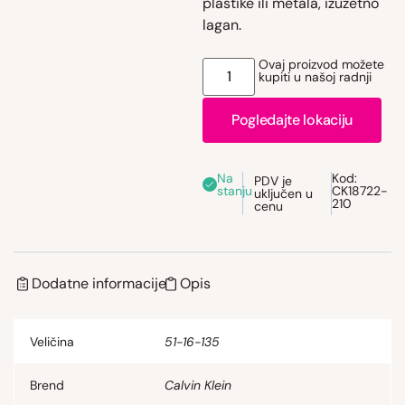
plastike ili metala, izuzetno
lagan.
Ovaj proizvod možete
kupiti u našoj radnji
Pogledajte lokaciju
Na
Kod:
PDV je
stanju
CK18722-
uključen u
210
cenu
Dodatne informacije
Opis
Veličina
51-16-135
Brend
Calvin Klein