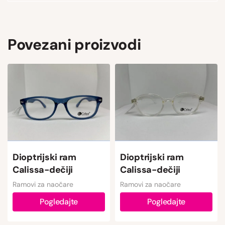
Povezani proizvodi
Dioptrijski ram
Dioptrijski ram
Calissa-dečiji
Calissa-dečiji
Ramovi za naočare
Ramovi za naočare
Pogledajte
Pogledajte