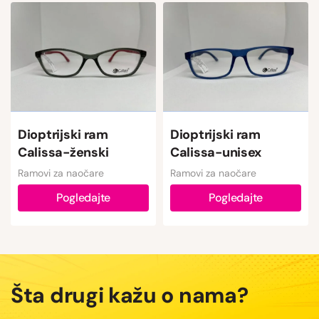
Dioptrijski ram
Dioptrijski ram
Calissa-ženski
Calissa-unisex
Ramovi za naočare
Ramovi za naočare
Pogledajte
Pogledajte
Šta drugi kažu o nama?