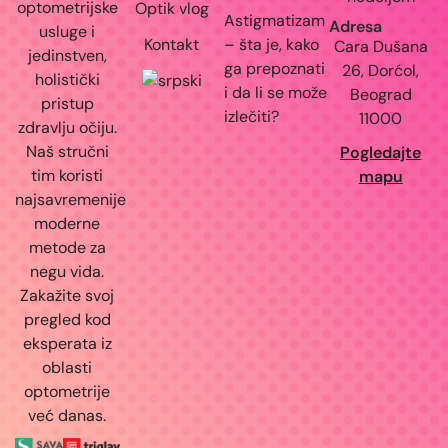
optometrijske
Optik vlog
Astigmatizam
Adresa
usluge i
Kontakt
– šta je, kako
Cara Dušana
jedinstven,
ga prepoznati
26, Dorćol,
holistički
i da li se može
Beograd
pristup
izlečiti?
11000
zdravlju očiju.
Naš stručni
Pogledajte
tim koristi
mapu
najsavremenije
moderne
metode za
negu vida.
Zakažite svoj
pregled kod
eksperata iz
oblasti
optometrije
već danas.