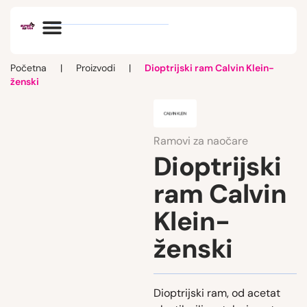
Optik vlog
Početna
|
Proizvodi
|
Dioptrijski ram Calvin Klein-
ženski
Ramovi za naočare
Dioptrijski
ram Calvin
Klein-
ženski
Dioptrijski ram, od acetat