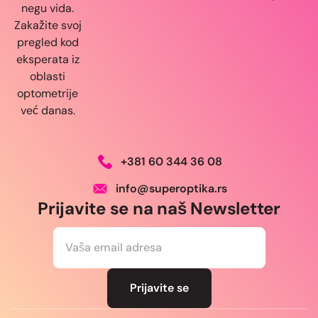
negu vida.
Zakažite svoj
pregled kod
eksperata iz
oblasti
optometrije
već danas.
+381 60 344 36 08
info@superoptika.rs
Prijavite se na naš Newsletter
E
m
a
i
l
Prijavite se
*