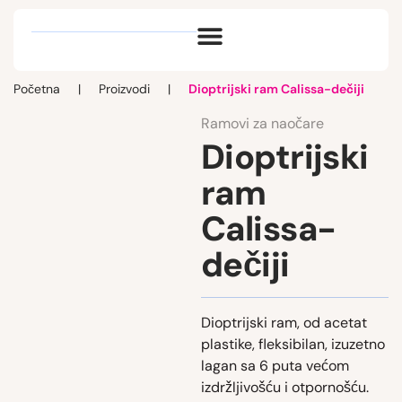
Optik vlog
Početna
|
Proizvodi
|
Dioptrijski ram Calissa-dečiji
Ramovi za naočare
Dioptrijski
ram
Calissa-
dečiji
Dioptrijski ram, od acetat
plastike, fleksibilan, izuzetno
lagan sa 6 puta većom
izdržljivošću i otpornošću.