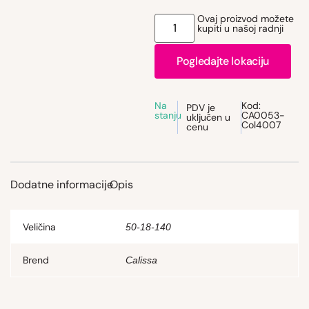
Ovaj proizvod možete
kupiti u našoj radnji
Pogledajte lokaciju
Na
Kod:
PDV je
stanju
CA0053-
uključen u
Col4007
cenu
Dodatne informacije
Opis
Veličina
50-18-140
Brend
Calissa