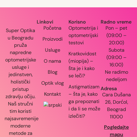
Linkovi
Korisno
Radno vreme
Početna
Optometrija i
Pon – pet
Super Optika
optometrijski
(09:00 –
u Beogradu
Proizvodi
testovi
20:00)
pruža
Usluge
Subota
napredne
Kratkovidost
(09:00 –
optometrijske
O nama
(miopija) –
16:00)
usluge i
šta je i kako
Blog
Ne radimo
jedinstven,
se leči?
nedeljom
holistički
Optik vlog
Astigmatizam
Adresa
pristup
Kontakt
– šta je, kako
Cara Dušana
zdravlju očiju.
ga prepoznati
26, Dorćol,
Naš stručni
i da li se može
Beograd
tim koristi
izlečiti?
11000
najsavremenije
moderne
Pogledajte
metode za
mapu